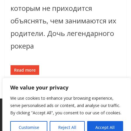
которым не приходится
объяснять, чем занимаются их
родители. Дочь легендарного
рокера
Read more
We value your privacy
We use cookies to enhance your browsing experience,
serve personalised ads or content, and analyse our traffic.
By clicking "Accept All", you consent to our use of cookies.
Copyright © 2026
New Style
. All rights reserved.
Theme:
ColorMag
by ThemeGrill. Powered by
WordPress
.
Customise
Reject All
Accept All