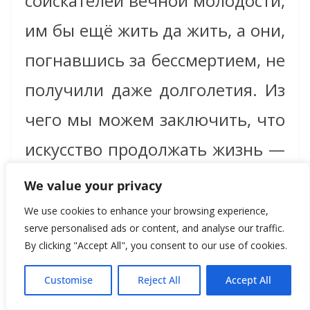
соискателей вечной молодости,
им бы ещё жить да жить, а они,
погнавшись за бессмертием, не
получили даже долголетия. Из
чего мы можем заключить, что
искусство продолжать жизнь —
это искусство не сокращать её.
We value your privacy
We use cookies to enhance your browsing experience,
serve personalised ads or content, and analyse our traffic.
И вместо того, чтобы смотреть
By clicking "Accept All", you consent to our use of cookies.
на тех, кто был особенно
Customise
Reject All
Accept All
одержим поиском долголетия,