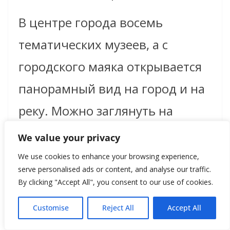
В центре города восемь
тематических музеев, а с
городского маяка открывается
панорамный вид на город и на
реку. Можно заглянуть на
древнюю арену для боя быков
We value your privacy
и заброшенную базилику для
We use cookies to enhance your browsing experience,
serve personalised ads or content, and analyse our traffic.
потрясающей фотосессии.
By clicking "Accept All", you consent to our use of cookies.
Customise
Reject All
Accept All