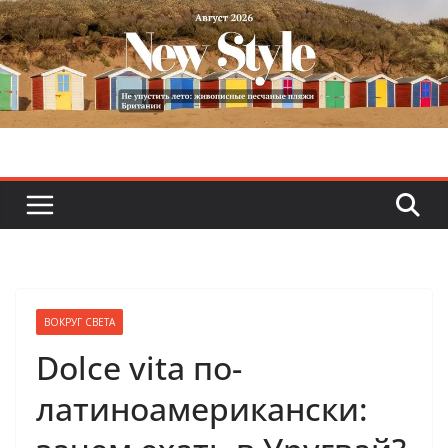
Skip
to
content
ВОКРУГ СВЕТА
Dolce vita по-
латиноамерикански: