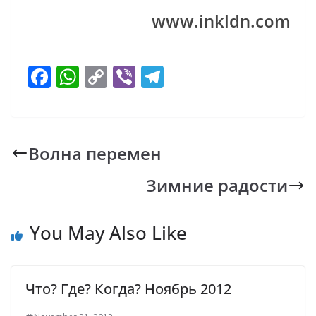
www.inkldn.com
F
W
C
Vi
T
ac
h
o
b
el
e
at
p
er
e
b
s
y
gr
Волна перемен
o
A
Li
a
Зимние радости
o
p
n
m
k
p
k
You May Also Like
Чтo? Где? Когда? Ноябрь 2012