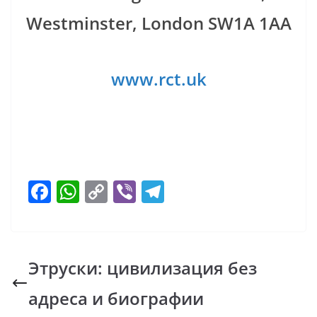
Westminster, London SW1A 1AA
www.rct.uk
F
W
C
Vi
T
ac
h
o
b
el
e
at
p
er
e
b
s
y
gr
Этруски: цивилизация без
o
A
Li
a
адреса и биографии
o
p
n
m