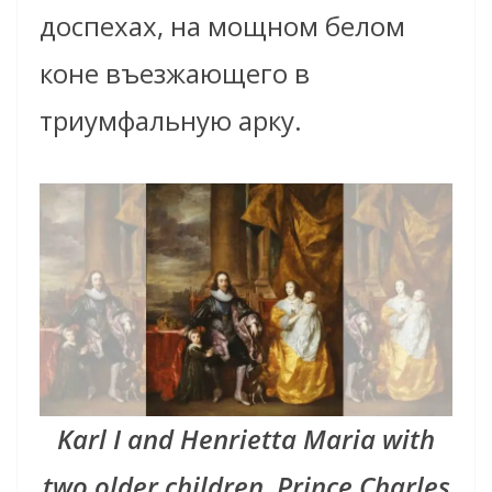
доспехах, на мощном белом
коне въезжающего в
триумфальную арку.
Karl I and Henrietta Maria with
two older children, Prince Charles