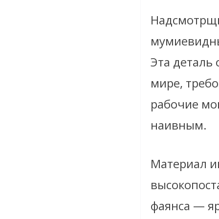
Надсмотрщи
мумиевидных
Эта деталь 
мире, требо
рабочие мог
наивным.
Материал и
высокопост
фаянса — яр