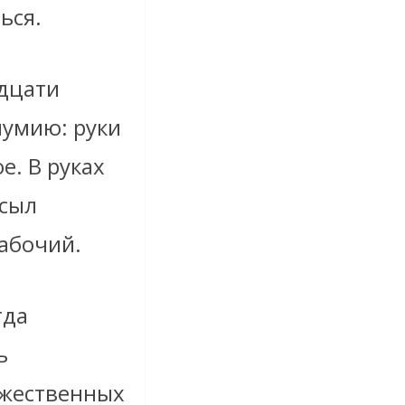
ься.
идцати
мумию: руки
е. В руках
осыл
рабочий.
гда
ь
ожественных