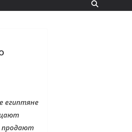
о
е египтяне
ещают
е продают