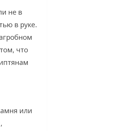
и не в
тью в руке.
загробном
том, что
гиптянам
камня или
,