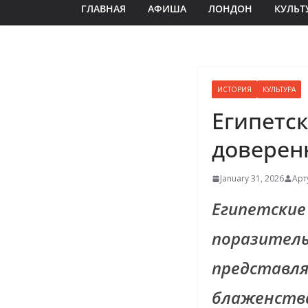
ГЛАВНАЯ
АФИША
ЛОНДОН
КУЛЬТ
ИСТОРИЯ
КУЛЬТУРА
Египетск
доверен
January 31, 2026
Арт
Египетские
поразитель
представля
блаженства