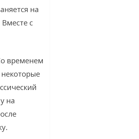
аняется на
 Вместе с
Со временем
а некоторые
ссический
у на
после
у.