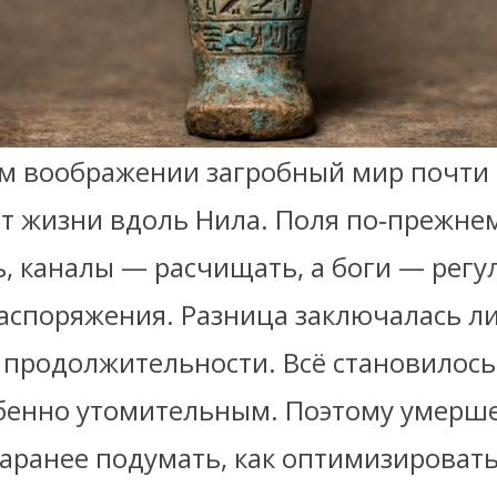
ом воображении загробный мир почти
от жизни вдоль Нила. Поля по‑прежне
, каналы — расчищать, а боги — регу
аспоряжения. Разница заключалась л
 продолжительности. Всё становилось
обенно утомительным. Поэтому умерш
заранее подумать, как оптимизироват