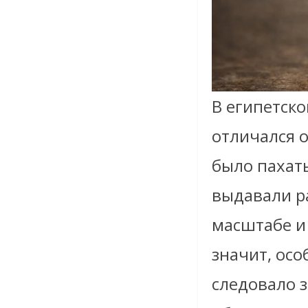
В египетск
отличался 
было пахать
выдавали р
масштабе и
значит, ос
следовало 