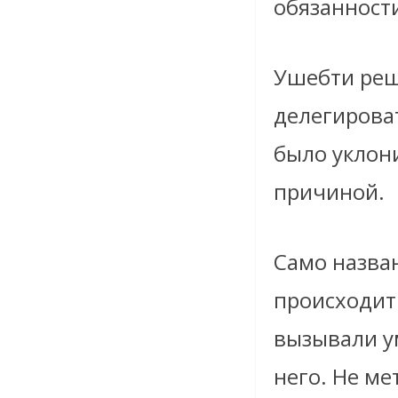
обязанност
Ушебти реш
делегироват
было уклон
причиной.
Само назва
происходит 
вызывали у
него. Не ме