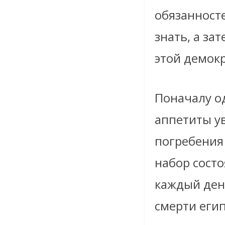
обязанност
знать, а за
этой демокр
Поначалу о
аппетиты у
погребения
набор состо
каждый ден
смерти егип