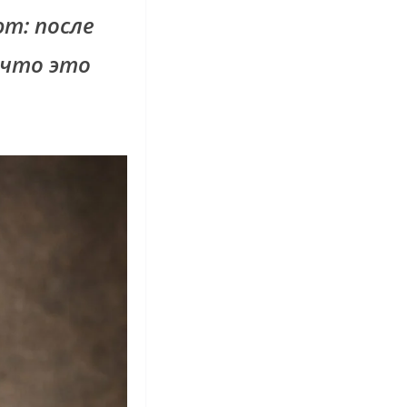
т: после
 что это