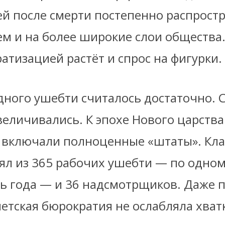
ей после смерти постепенно распростр
тем и на более широкие слои общества.
атизацией растёт и спрос на фигурки.
дного ушебти считалось достаточно. 
величивались. К эпохе Нового царств
 включали полноценные «штаты». Кла
ял из 365 рабочих ушебти — по одном
ь года — и 36 надсмотрщиков. Даже 
етская бюрократия не ослабляла хватк