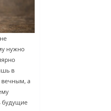
 не
му нужно
лярно
ишь в
 вечным, а
ему
ь будущие