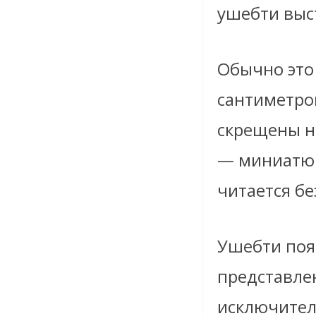
ушебти выс
Обычно это
сантиметро
скрещены на
— миниатюр
читается бе
Ушебти поя
представле
исключител