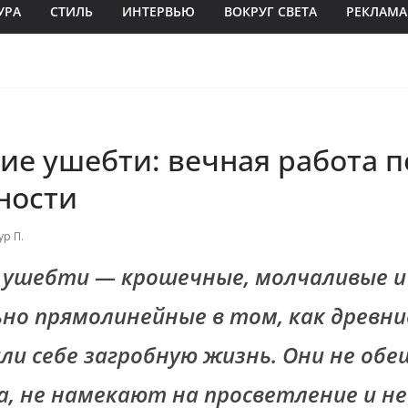
УРА
СТИЛЬ
ИНТЕРВЬЮ
ВОКРУГ СВЕТА
РЕКЛАМА
ие ушебти: вечная работа п
ности
ур П.
 ушебти — крошечные, молчаливые и
но прямолинейные в том, как древни
ли себе загробную жизнь. Они не об
, не намекают на просветление и н