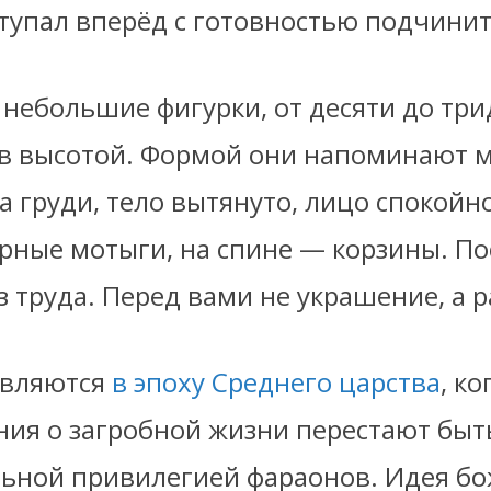
тупал вперёд с готовностью подчинит
 небольшие фигурки, от десяти до тр
в высотой. Формой они напоминают 
 груди, тело вытянуто, лицо спокойно
ные мотыги, на спине — корзины. П
з труда. Перед вами не украшение, а 
вляются
в эпоху Среднего царства
, ко
ния о загробной жизни перестают быт
ьной привилегией фараонов. Идея б