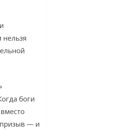
и
и нельзя
тельной
»
Когда боги
 вместо
 призыв — и