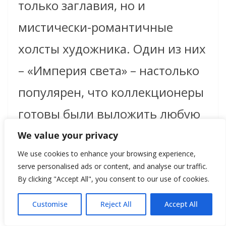
только заглавия, но и
мистически-романтичные
холсты художника. Один из них
– «Империя света» – настолько
популярен, что коллекционеры
готовы были выложить любую
сумму, лишь бы заполучить в
We value your privacy
We use cookies to enhance your browsing experience,
свое собрание реплику этой
serve personalised ads or content, and analyse our traffic.
картины. Магритту пришлось
By clicking "Accept All", you consent to our use of cookies.
выполнить шестнадцать
Customise
Reject All
Accept All
вариантов «Империи света»