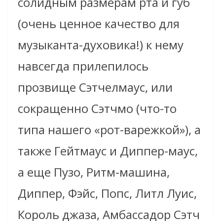
солидным размерам рта и губ
(очень ценное качество для
музыканта-духовика!) к нему
навсегда прилепилось
прозвище Сэтчелмаус, или
сокращенно Сэтчмо (что-то
типа нашего «рот-варежкой»), а
также Гейтмаус и Диппер-маус,
а еще Пузо, Ритм-машина,
Диппер, Фэйс, Попс, Литл Луис,
Король джаза, Амбассадор Сэтч