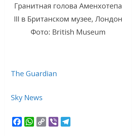
Гранитная голова Аменхотепа
III в Британском музее, Лондон
Фото: British Museum
The Guardian
Sky News
F
W
C
Vi
T
ac
h
o
b
el