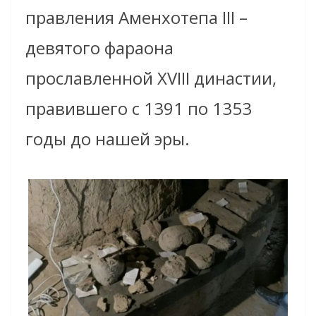
правления Аменхотепа III –
девятого фараона
прославленной XVIII династии,
правившего с 1391 по 1353
годы до нашей эры.