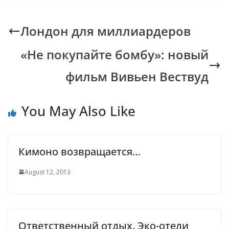
e
at
p
er
e
b
s
y
gr
Лондон для миллиардеров
o
A
Li
a
«Не покупайте бомбу»: новый
o
p
n
m
k
p
k
фильм Вивьен Вествуд
You May Also Like
Кимоно возвращается…
August 12, 2013
Ответственный отдых. Эко-отели