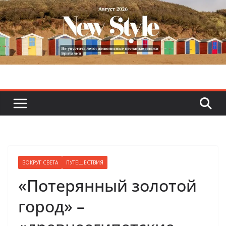
Skip
to
content
ВОКРУГ СВЕТА
ПУТЕШЕСТВИЯ
«Потерянный золотой
город» –