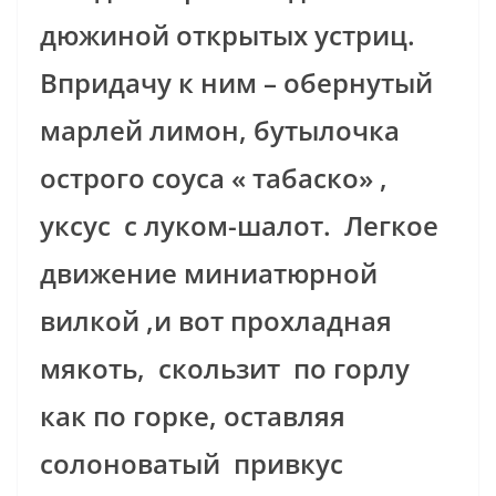
дюжиной открытых устриц.
Впридачу к ним – обернутый
марлей лимон, бутылочка
острого соуса « табаско» ,
уксус с луком-шалот. Легкое
движение миниатюрной
вилкой ,и вот прохладная
мякоть, скользит по горлу
как по горке, оставляя
солоноватый привкус