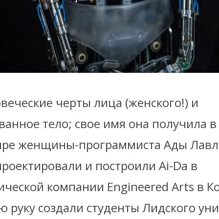
овеческие черты лица (женского!) и
анное тело; свое имя она получила в
ире женщины-программиста Ады Лавле
Спроектировали и построили Ai-Da в
ческой компании Engineered Arts в К
ю руку создали студенты Лидского ун