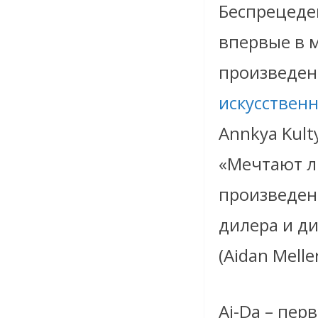
Беспрецеде
впервые в 
произведен
искусствен
Annkya Kult
«Мечтают ли
произведени
дилера и д
(Aidan Meller
Ai-Da – пе