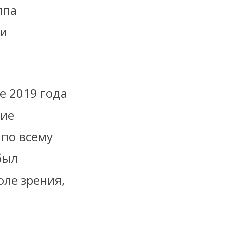
ппа
и
 2019 года
кие
 по всему
был
оле зрения,