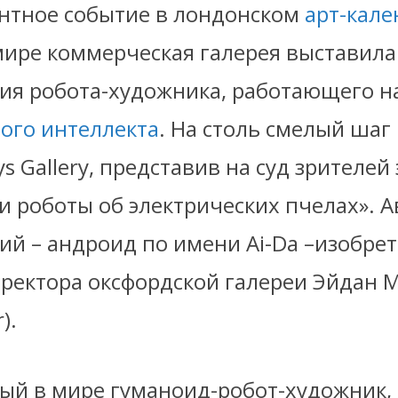
нтное событие в лондонском
арт-кале
мире коммерческая галерея выставила
ия робота-художника, работающего на
ного интеллекта
. На столь смелый шаг
ys Gallery, представив на суд зрителе
 роботы об электрических пчелах». А
й – андроид по имени Ai-Da –изобрет
иректора оксфордской галереи Эйдан 
).
рвый в мире гуманоид-робот-художник,