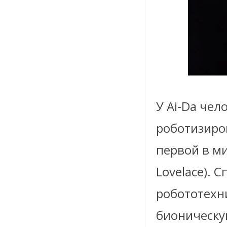
У Ai-Da чел
роботизиров
первой в м
Lovelace). 
робототехни
бионическу