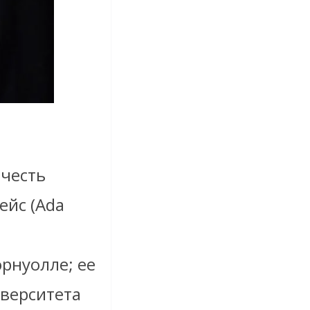
 честь
йс (Ada
орнуолле; ее
иверситета