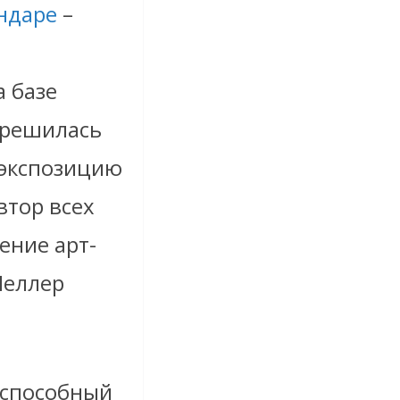
ндаре
–
 базе
 решилась
й экспозицию
втор всех
ение арт-
Меллер
 способный