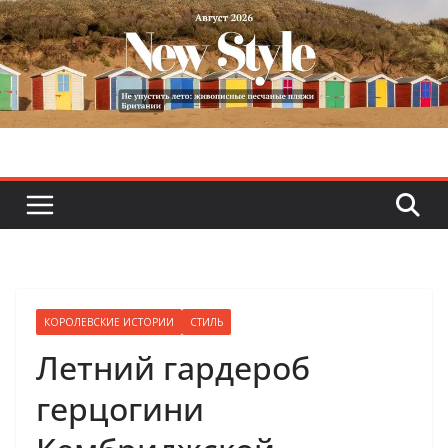
Skip
to
content
КОРОЛЕВСКИЕ ИСТОРИИ
СТИЛЬ
Летний гардероб
герцогини