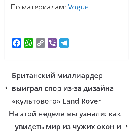
По материалам:
Vogue
F
W
C
Vi
T
ac
h
o
b
el
e
at
p
er
e
b
s
y
gr
Британский миллиардер
o
A
Li
a
выиграл спор из-за дизайна
o
p
n
m
k
p
k
«культового» Land Rover
На этой неделе мы узнали: как
увидеть мир из чужих окон и