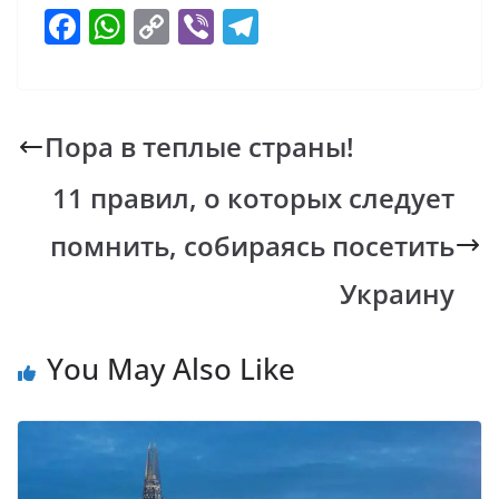
F
W
C
Vi
T
ac
h
o
b
el
e
at
p
er
e
b
s
y
gr
Пора в теплые страны!
o
A
Li
a
11 правил, о которых следует
o
p
n
m
k
p
k
помнить, собираясь посетить
Украину
You May Also Like