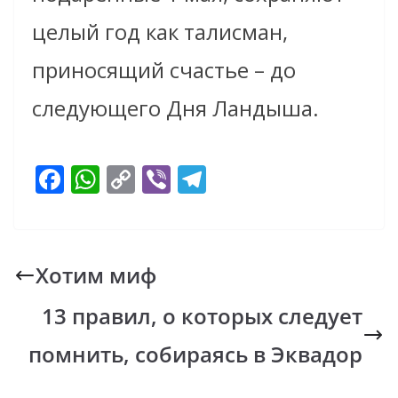
целый год как талисман,
приносящий счастье – до
следующего Дня Ландыша.
F
W
C
Vi
T
ac
h
o
b
el
e
at
p
er
e
b
s
y
gr
Хотим миф
o
A
Li
a
13 правил, о которых следует
o
p
n
m
k
p
k
помнить, собираясь в Эквадор