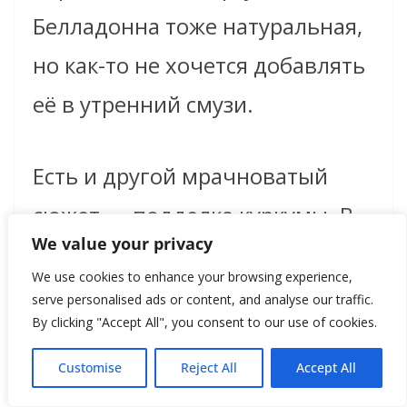
Белладонна тоже натуральная,
но как-то не хочется добавлять
её в утренний смузи.
Есть и другой мрачноватый
сюжет — подделка куркумы. В
We value your privacy
Южной Азии исследователи
We use cookies to enhance your browsing experience,
выявляли случаи добавления
serve personalised ads or content, and analyse our traffic.
By clicking "Accept All", you consent to our use of cookies.
хромата свинца, чтобы
порошок выглядел ярче и
Customise
Reject All
Accept All