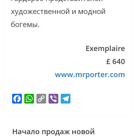
художественной и модной
богемы.
Exemplaire
£ 640
www.mrporter.com
F
W
C
Vi
T
ac
h
o
b
el
e
at
p
er
e
b
s
y
gr
Начало продаж новой