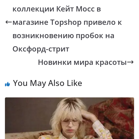
o
A
Li
a
коллекции Кейт Мосс в
o
p
n
m
k
p
k
магазине Topshop привело к
возникновению пробок на
Оксфорд-стрит
Новинки мира красоты
You May Also Like