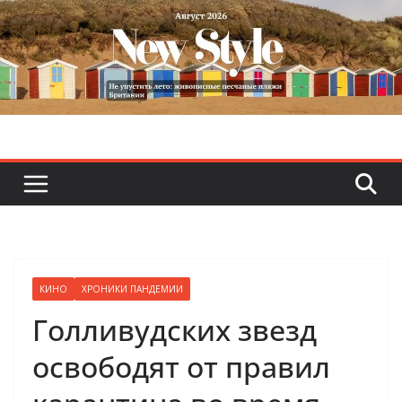
Skip
to
content
КИНО
ХРОНИКИ ПАНДЕМИИ
Голливудских звезд
освободят от правил