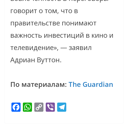
говорит о том, что в
правительстве понимают
важность инвестиций в кино и
телевидение», — заявил
Адриан Вуттон.
По материалам:
The Guardian
F
W
C
Vi
T
ac
h
o
b
el
e
at
p
er
e