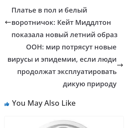
b
s
y
gr
Платье в пол и белый
o
A
Li
a
воротничок: Кейт Миддлтон
o
p
n
m
k
p
k
показала новый летний образ
ООН: мир потрясут новые
вирусы и эпидемии, если люди
продолжат эксплуатировать
дикую природу
You May Also Like