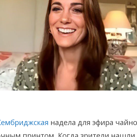
Кембриджская
надела для эфира чайно
точным принтом. Когда зрители нашли 