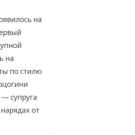
оявилось на
первый
тупной
ь на
рты по стилю
рцогини
 — супруга
 нарядах от