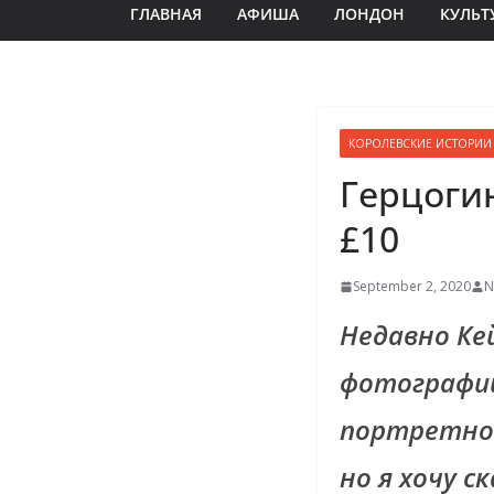
ГЛАВНАЯ
АФИША
ЛОНДОН
КУЛЬТ
КОРОЛЕВСКИЕ ИСТОРИИ
Герцогин
£10
September 2, 2020
N
Недавно Ке
фотографий
портретной
но я хочу с