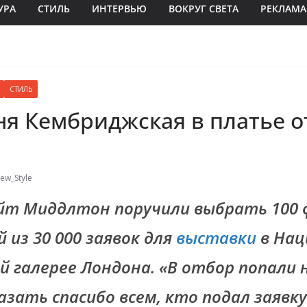
УРА
СТИЛЬ
ИНТЕРВЬЮ
ВОКРУГ СВЕТА
РЕКЛАМА
СТИЛЬ
я Кембриджская в платье от
ew_Style
йт Миддлтон поручили выбрать 100
 из 30 000 заявок для
выставки
в Нац
 галерее Лондона. «В отбор попали 
казать спасибо всем, кто подал заявку