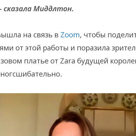
— сказала Миддлтон.
вышла на связь в
Zoom
, чтобы подели
ями от этой работы и поразила зрите
зовом платье от Zara будущей короле
сногсшибательно.