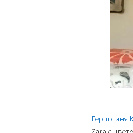
Герцогиня 
Zara с цве