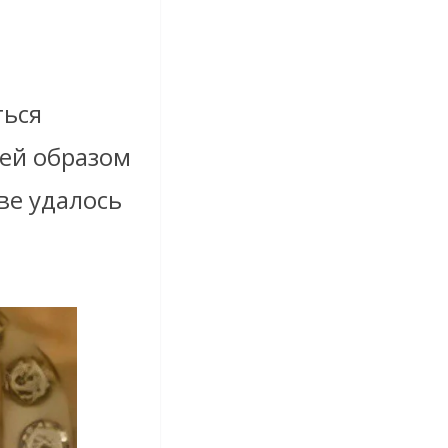
ться
лей образом
ве удалось