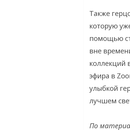
Также герцо
которую уж
помощью ст
вне времен
коллекций 
эфира в Zo
улыбкой ге
лучшем све
По материа