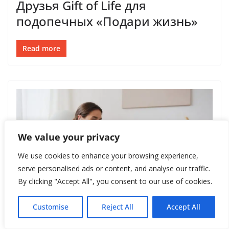
Друзья Gift of Life для
подопечных «Подари жизнь»
Read more
We value your privacy
We use cookies to enhance your browsing experience,
serve personalised ads or content, and analyse our traffic.
By clicking "Accept All", you consent to our use of cookies.
ПСИХОЛОГИЯ
СТИЛЬ ЖИЗНИ
Customise
Reject All
Accept All
September 28, 2020
New_Style