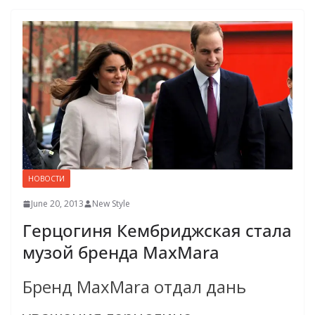
НОВОСТИ
June 20, 2013
New Style
Герцогиня Кембриджская стала
музой бренда MaxMara
Бренд MaxMara отдал дань