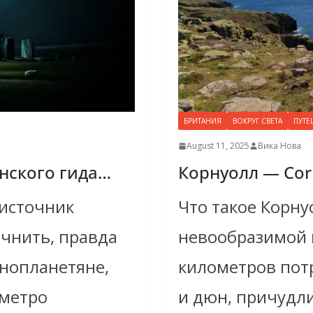
БРИТАНИЯ
ВОКРУГ СВЕТА
ПУТЕ
August 11, 2025
Вика Нова
нского гида…
Корнуолл — Corn
источник
Что такое Корн
очнить, правда
невообразимой 
нопланетяне,
километров пот
 метро
и дюн, причудли