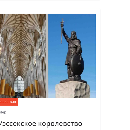
ТЕШЕСТВИЯ
лер
Уэссекское королевство