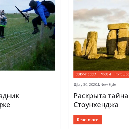
ВОКРУГ СВЕТА
МУЗЕИ
ПУТЕШЕС
July 30, 2020
New Style
здник
Раскрыта тайн
дже
Стоунхенджа
Read more