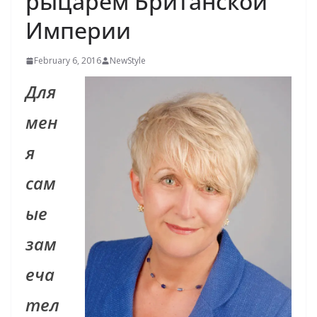
рыцарем Британской
Империи
February 6, 2016
NewStyle
Для
мен
я
сам
ые
зам
еча
тел