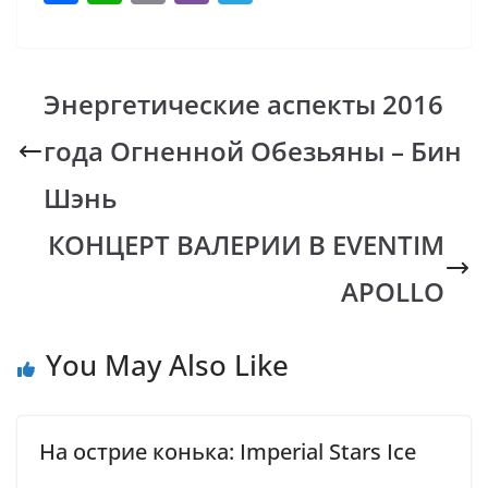
ac
h
o
b
el
e
at
p
er
e
b
s
y
gr
Энергетические аспекты 2016
o
A
Li
a
года Огненной Обезьяны – Бин
o
p
n
m
k
p
k
Шэнь
КОНЦЕРТ ВАЛЕРИИ В EVENTIM
APOLLO
You May Also Like
На острие конька: Imperial Stars Ice