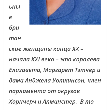
ьны
е
бри
тан
ские женщины конца XX –
начала XXI века – это королева
Елизавета, Маргарет Тэтчер и
дама Анджела Уоткинсон, член
парламента от округов
Хорнчерч
и Апминстер. В то