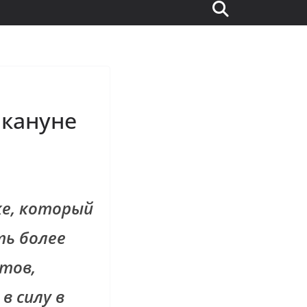
акануне
е, который
ь более
тов,
в силу в