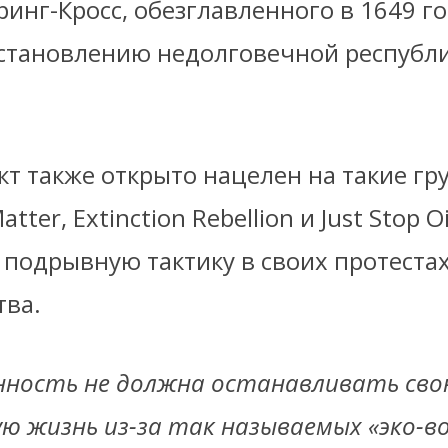
аринг-Кросс, обезглавленного в 1649 го
установлению недолговечной республи
т также открыто нацелен на такие гру
Matter, Extinction Rebellion и Just Stop O
 подрывную тактику в своих протеста
тва.
ность не должна останавливать св
ю жизнь из-за так называемых «эко-во