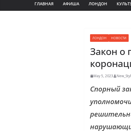
ГЛАВНАЯ
АФИША
ЛОНДОН
КУЛЬТ
ЛОНДОН
НОВОСТИ
Закон о 
коронац
May 5, 2023
New_Sty
Спорный за
уполномочи
решительн
нарушающих