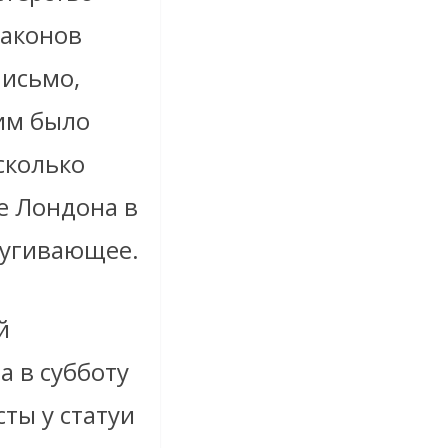
законов
письмо,
им было
сколько
е Лондона в
пугивающее.
й
а в субботу
сты у статуи