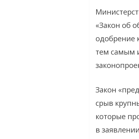
Министерств
«Закон об 
одобрение 
тем самым и
законопроек
Закон «пре
срыв крупн
которые про
в заявлени