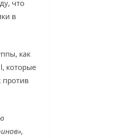
ду, что
ки в
ппы, как
il, которые
х против
ою
инов»,