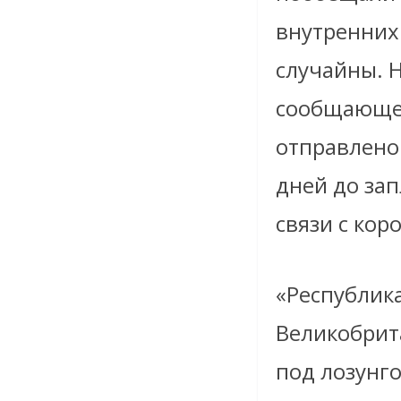
внутренних 
случайны. Н
сообщающее
отправлено
дней до за
связи с ко
«Республик
Великобрит
под лозунго