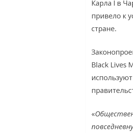
Карла I в Ч
привело к 
стране.
Законопроек
Black Lives 
используют
правительс
«
Обществен
повседневну