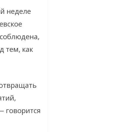
ой неделе
евское
 соблюдена,
 тем, как
дотвращать
ятий,
 — говорится