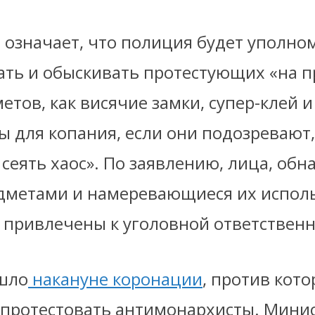
е означает, что полиция будет уполно
ать и обыскивать протестующих «на 
етов, как висячие замки, супер-клей и
 для копания, если они подозревают,
сеять хаос». По заявлению, лица, обн
дметами и намеревающиеся их исполь
 привлечены к уголовной ответственн
шло
накануне коронации
, против кот
протестовать антимонархисты. Мини