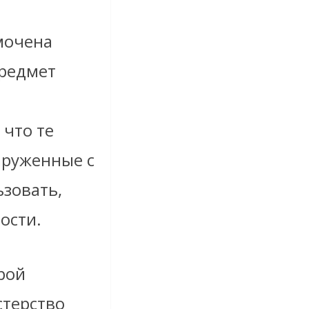
мочена
предмет
 что те
аруженные с
зовать,
ости.
орой
стерство