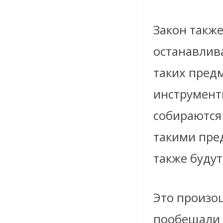
Закон такж
останавлив
таких предм
инструменты
собираются 
такими пре
также будут
Это произо
пообещали 