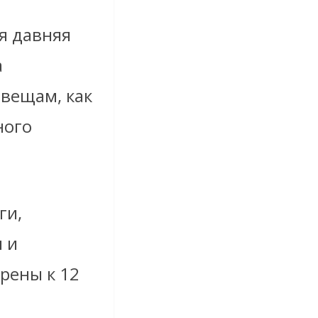
я давняя
а
вещам, как
ного
ги,
 и
рены к 12