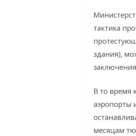
Министерств
тактика про
протестующ
здания), м
заключения
В то время
аэропорты 
останавлив
месяцам тю