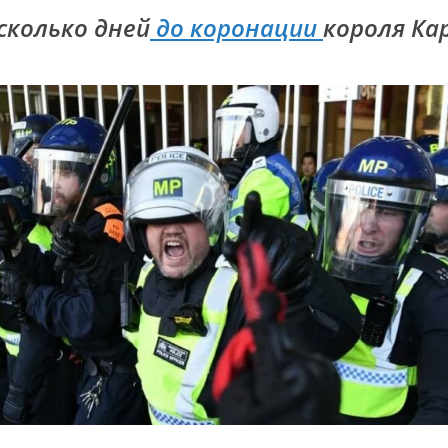
есколько дней
до коронации
короля Карл