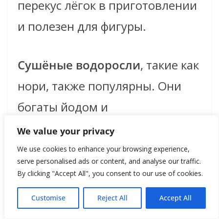
перекус лёгок в приготовлении
и полезен для фигуры.
Сушёные водоросли
, такие как
нори, также популярны. Они
богаты йодом и
микроэлементами, а их
We value your privacy
калорийность почти нулевая.
We use cookies to enhance your browsing experience,
serve personalised ads or content, and analyse our traffic.
By clicking "Accept All", you consent to our use of cookies.
Японские диеты:
Customise
Reject All
Accept All
осознанное питание