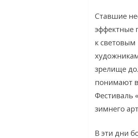
Ставшие не
эффектные п
к световым
художникам
зрелище до
понимают в
Фестиваль 
зимнего ар
В эти дни 