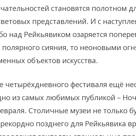
чательностей становятся полотном д
световых представлений. И с наступл
бо над Рейкьявиком озаряется попере
 полярного сияния, то неоновыми ог
менных объектов искусства.
е четырёхдневного фестиваля ещё не
дно из самых любимых публикой – Ноч
евраля. Столичные музеи не только б
 рекордно позднего для Рейкьявика в