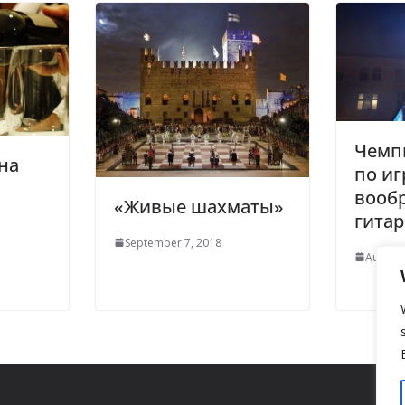
Чемп
на
по иг
вооб
«Живые шахматы»
гитар
September 7, 2018
August 