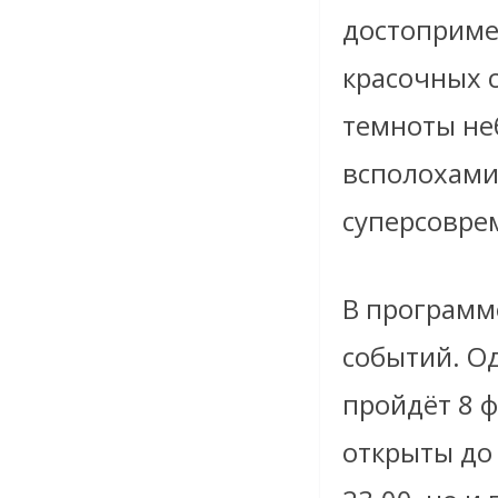
достоприме
красочных 
темноты не
всполохами
суперсовре
В программ
событий. О
пройдёт 8 ф
открыты до