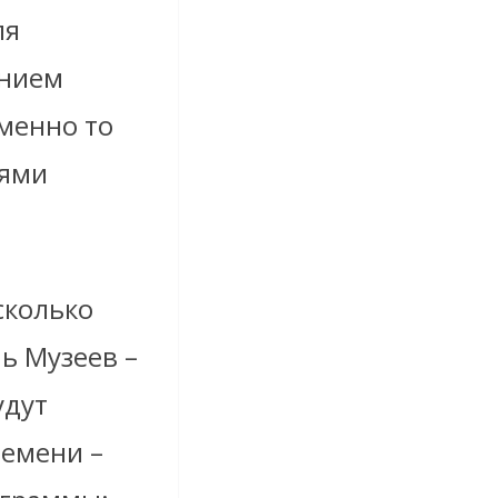
ля
ением
менно то
нями
сколько
ь Музеев –
удут
ремени –