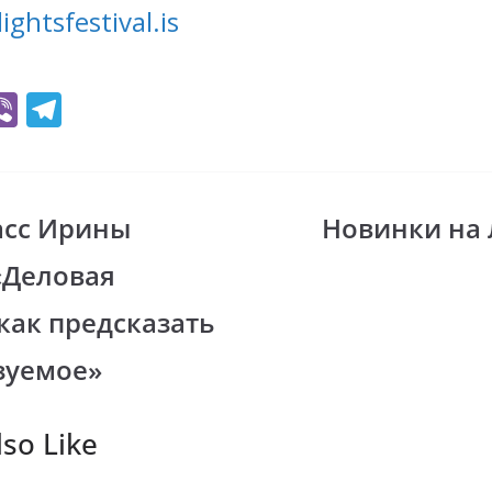
ghtsfestival.is
Vi
T
b
el
er
e
gr
асс Ирины
Новинки на 
i
a
«Деловая
m
как предсказать
зуемое»
so Like