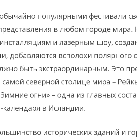
обычайно популярными фестивали све
редставления в любом городе мира. Н
 инсталляциям и лазерным шоу, созд
и, добавляются всполохи полярного с
лжно быть экстраординарным. Это пр
 самой северной столице мира – Рейк
«Зимние огни» – одна из главных сос
т-календаря в Исландии.
большинство исторических зданий и го