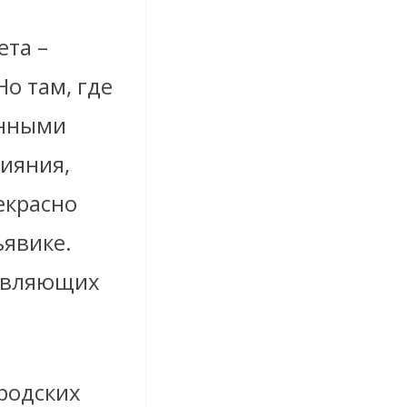
та –
о там, где
анными
ияния,
екрасно
ьявике.
тавляющих
родских