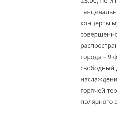
23.00, но 
танцевальн
концерты м
совершенно
распростра
города – 9 
свободный 
наслаждени
горячей те
полярного 