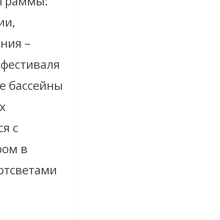
ограммы:
ии,
ния –
 фестиваля
е бассейны
х
я с
ром в
отсветами