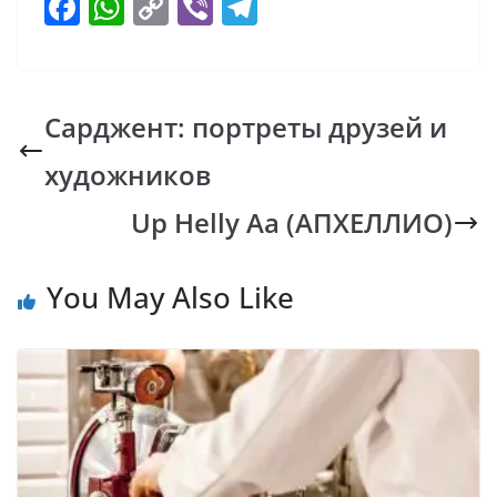
F
W
C
Vi
T
ac
h
o
b
el
e
at
p
er
e
b
s
y
gr
Сарджент: портреты друзей и
o
A
Li
a
художников
o
p
n
m
k
p
k
Up Helly Aa (АПХЕЛЛИО)
You May Also Like