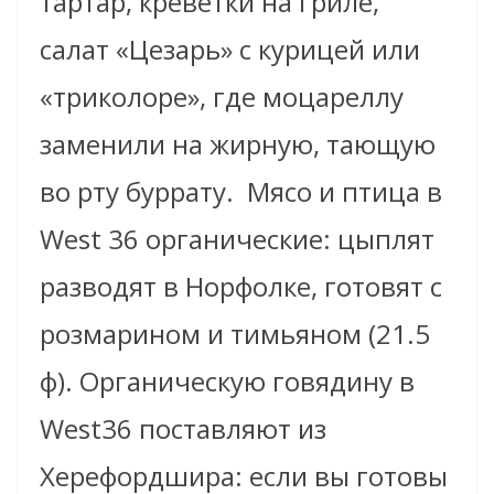
тартар, креветки на гриле,
салат «Цезарь» с курицей или
«триколоре», где моцареллу
заменили на жирную, тающую
во рту буррату.
Мясо и птица в
West 36 органические: цыплят
разводят в Норфолке, готовят с
розмарином и тимьяном (21.5
ф). Органическую говядину в
West36 поставляют из
Херефордшира: если вы готовы