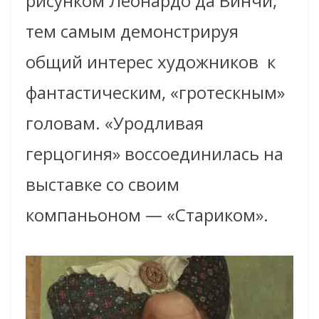
рисунком Леонардо да Винчи,
тем самым демонстрируя
общий интерес художников к
фантастическим, «гротескным»
головам. «Уродливая
герцогиня» воссоединилась на
выставке со своим
компаньоном — «Стариком».