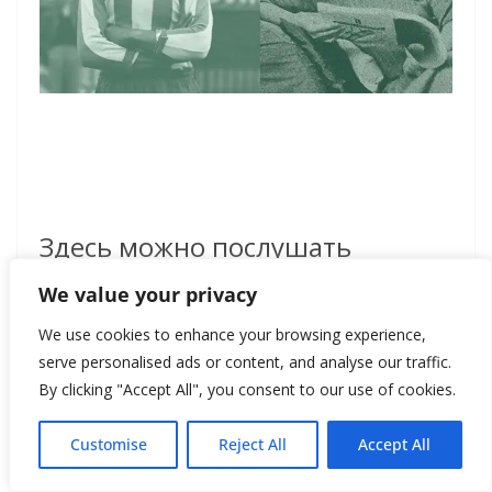
Здесь можно послушать
личные рассказы моряков
We value your privacy
торгового флота.
We use cookies to enhance your browsing experience,
serve personalised ads or content, and analyse our traffic.
Познакомиться с владельцами
By clicking "Accept All", you consent to our use of cookies.
бизнеса, которые основали
Customise
Reject All
Accept All
первые в Европе китайские