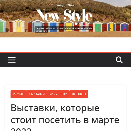
Skip
to
content
PROMO
ВЫСТАВКИ
ИСКУССТВО
ЛОНДОН
Выставки, которые
стоит посетить в марте