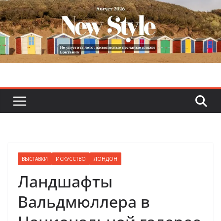
Skip
to
content
ВЫСТАВКИ
ИСКУССТВО
ЛОНДОН
Ландшафты
Вальдмюллера в