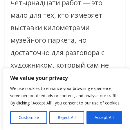
четырнадцати работ — это
мало для тех, кто измеряет
выставки километрами
музейного паркета, но
достаточно для разговора с
художником, который сам не
любил художественную
We value your privacy
болтовню. Вальдмюллер
We use cookies to enhance your browsing experience,
serve personalised ads or content, and analyse our traffic.
показывает деревья, горы,
By clicking "Accept All", you consent to our use of cookies.
руины, озёра и небо так, будто
Customise
Reject All
Accept All
говорит: «Мир уже интересен.