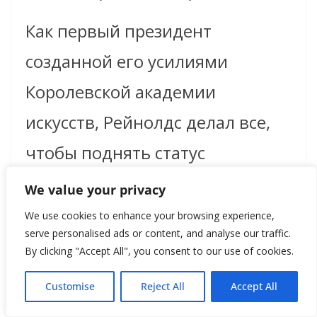
Как первый президент
созданной его усилиями
Королевской академии
искусств, Рейнолдс делал все,
чтобы поднять статус
художника в британском
We value your privacy
обществе, и с этой целью уже
We use cookies to enhance your browsing experience,
serve personalised ads or content, and analyse our traffic.
через год после основания RA
By clicking "Accept All", you consent to our use of cookies.
начал читать курс лекций
Customise
Reject All
Accept All
«Рассуждения об искусстве»