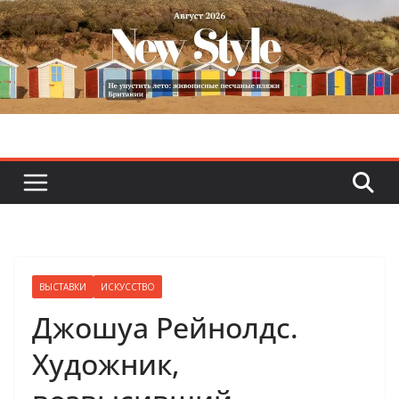
Skip
to
content
ВЫСТАВКИ
ИСКУССТВО
Джошуа Рейнолдс.
Художник,