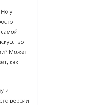
 Но у
росто
 самой
скусство
ми? Может
ет, как
у и
 его версии