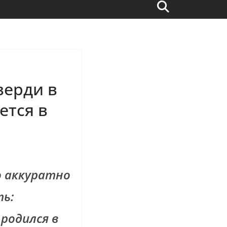
верди в
ется в
о аккуратно
ть:
 родился в