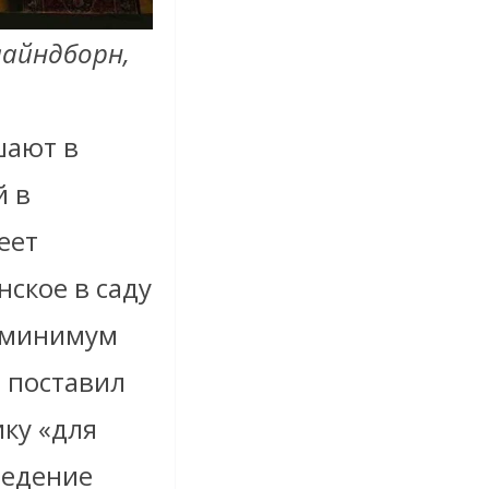
лайндборн,
шают в
й в
еет
ское в саду
к минимум
 поставил
ику «для
ведение