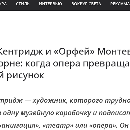
УРА
СТИЛЬ
ИНТЕРВЬЮ
ВОКРУГ СВЕТА
РЕКЛАМА
Кентридж и «Орфей» Монте
рне: когда опера превраща
й рисунок
тридж — художник, которого трудн
 одну музейную коробочку и подписа
«анимация», «театр» или «опера». Он