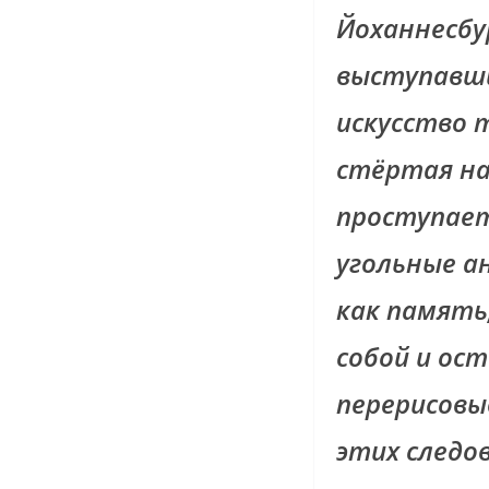
Йоханнесбур
выступавши
искусство т
стёртая на
проступает
угольные а
как память
собой и ос
перерисовы
этих следо