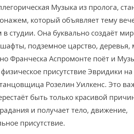
аллегорическая Музыка из пролога, ста
онажем, который объявляет тему вече
в студии. Она буквально создаёт мир
дшафты, подземное царство, деревья, 
но Франческа Аспромонте поёт и Музы
 физическое присутствие Эвридики на
танцовщица Розелин Уилкенс. Это ва
ерестаёт быть только красивой причи
радания и получает тело, движение,
льное присутствие.