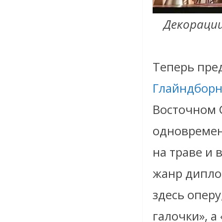
Декорации
Теперь пред
Глайндбор
Восточном С
одновремен
на траве и 
жанр дипло
здесь оперу
галочки», а