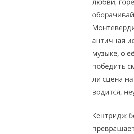
любви, горе
оборачивайс
Монтеверди 
античная ис
музыке, о 
победить с
ли сцена на
водится, не
Кентридж б
превращает 