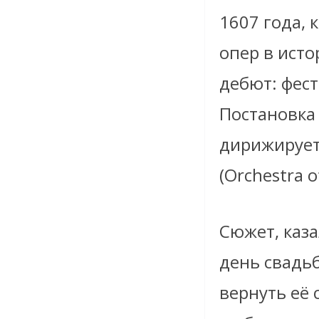
1607 года, 
опер в исто
дебют: фес
Постановка 
дирижирует
(Orchestra o
Сюжет, каза
день свадьб
вернуть её 