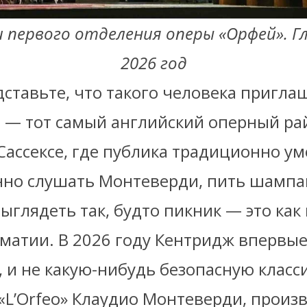
 первого отделения оперы «Орфей». Г
2026 год
ставьте, что такого человека пригла
н
— тот самый английский оперный ра
ассексе, где публика традиционно ум
но слушать Монтеверди, пить шампан
выглядеть так, будто пикник — это ка
матии. В 2026 году Кентридж впервые
, и не какую-нибудь безопасную класс
 «L’Orfeo» Клаудио Монтеверди, произ