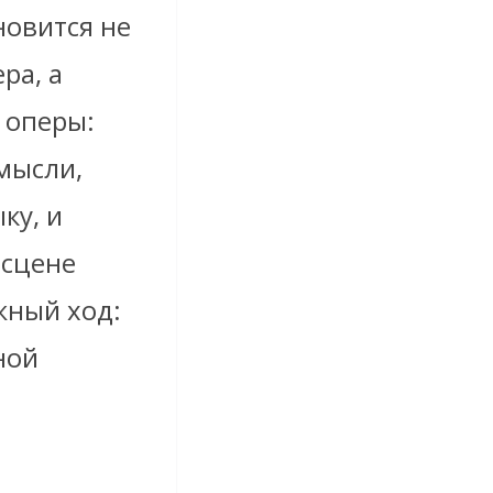
новится не
ра, а
 оперы:
мысли,
ку, и
 сцене
жный ход:
ной