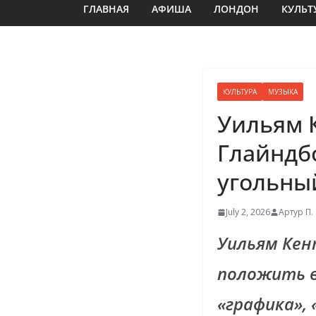
ГЛАВНАЯ
АФИША
ЛОНДОН
КУЛЬТ
КУЛЬТУРА
МУЗЫКА
Уильям 
Глайндбо
угольны
July 2, 2026
Артур П.
Уильям Кен
положить в
«графика», 