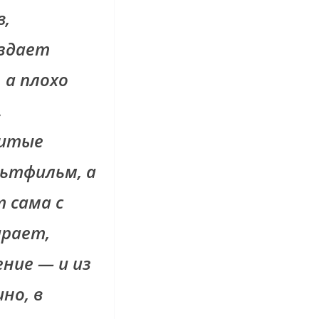
в,
оздает
 а плохо
,
нитые
льтфильм, а
 сама с
ирает,
ние — и из
но, в