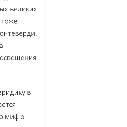
вых великих
 тоже
Монтеверди.
а
росвещения
вридику в
ается
о миф о