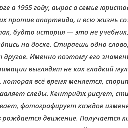
ге в 1955 году, вырос в семье юристо
х против апартеида, и всю жизнь с
ак, будто история — это не учебник,
дпись на доске. Стираешь одно слово
 другое. Именно поэтому его знаме
нимации выглядят не как гладкий му
, которая всё время меняется, спорит
тавляет следы. Кентридж рисует, ст
вает, фотографирует каждое измене
в рождается движение. Получается ки