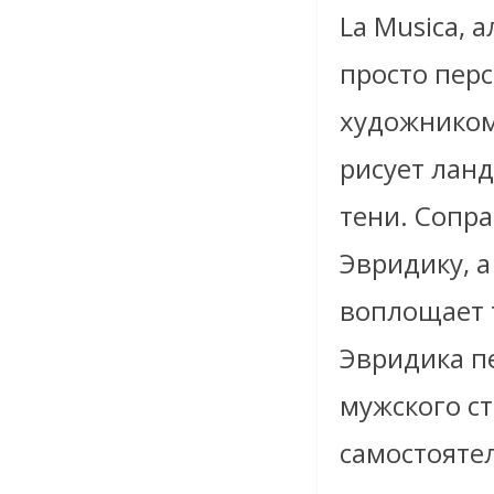
La Musica, 
просто перс
художником 
рисует лан
тени. Сопра
Эвридику, а
воплощает 
Эвридика п
мужского ст
самостояте