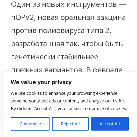
Один из новых инструментов —
nOPV2, новая оральная вакцина
против полиовируса типа 2,
разработанная так, чтобы быть
генетически стабильнее
прежних вариантов. В феврале
2026 года Reuters сообщило,
We value your privacy
We use cookies to enhance your browsing experience,
что WHO предварительно
serve personalised ads or content, and analyse our traffic.
квалифицировала новую
By clicking "Accept All", you consent to our use of cookies.
nOPV2, что позволяет UNICEF и
Customise
Reject All
Accept All
другим организациям закупать