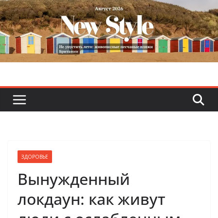
Skip
to
content
ЗДОРОВЬЕ
Вынужденный
локдаун: как живут