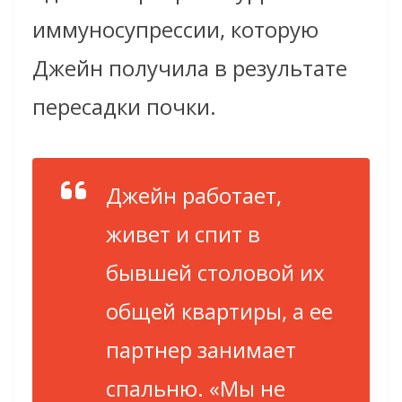
иммуносупрессии, которую
Джейн получила в результате
пересадки почки.
Джейн работает,
живет и спит в
бывшей столовой их
общей квартиры, а ее
партнер занимает
спальню.
«Мы не