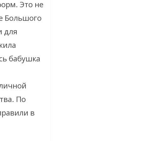
форм. Это не
е Большого
и для
жила
ась бабушка
иличной
тва. По
правили в