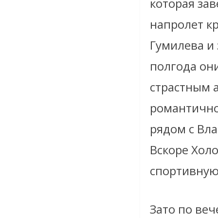
которая за
напролет кр
Гумилева и 
полгода он
страстным 
романтично
рядом с Вл
Вскоре Хол
спортивную 
Зато по веч