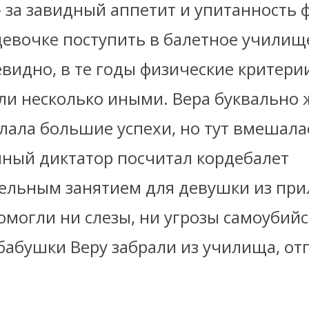
 за завидный аппетит и упитанность 
евочке поступить в балетное училищ
евидно, в те годы физические критери
ли несколько иными. Вера буквально 
елала большие успехи, но тут вмешал
йный диктатор посчитал кордебалет
ельным занятием для девушки из пр
омогли ни слезы, ни угрозы самоубийс
бабушки Веру забрали из училища, от