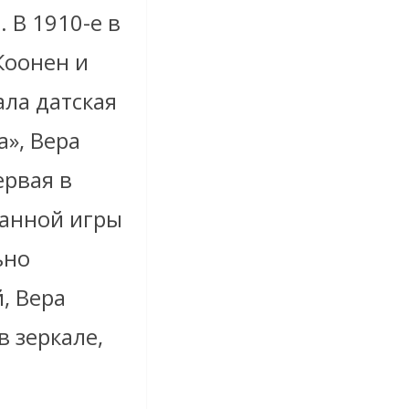
 В 1910-е в
Коонен и
ала датская
а», Вера
ервая в
ванной игры
ьно
, Вера
 зеркале,