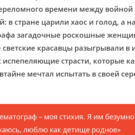
переломного времени между войной
: в стране царили хаос и голод, а н
рафа загадочные роскошные женщи
 светские красавцы разыгрывали в
 испепеляющие страсти, которые к
втайне мечтал испытать в своей се
ематограф – моя стихия. Я им безумно
каюсь, люблю как детище родное»