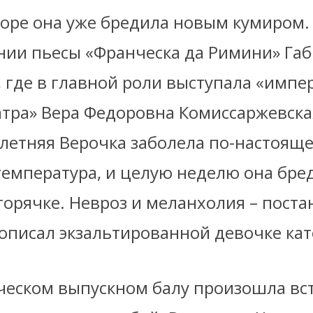
коре она уже бредила новым кумиром.
нии пьесы «Франческа да Римини» Га
, где в главной роли выступала «импе
атра» Вера Федоровна Комиссаржевска
летняя Верочка заболела по-настоящ
температура, и целую неделю она бре
горячке. Невроз и меланхолия – пост
описал экзальтированной девочке кат
ческом выпускном балу произошла вст