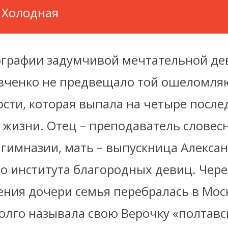
 Холодная
ографии задумчивой мечтательной де
вченко не предвещало той ошеломл
сти, которая выпала на четыре после
 жизни. Отец – преподаватель словес
 гимназии, мать – выпускница Алексан
о института благородных девиц. Чере
ения дочери семья перебралась в Мос
олго называла свою Верочку «полтавс