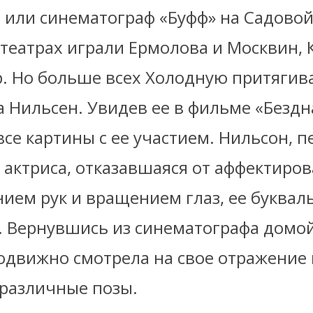
 или синематограф «Буфф» на Садовой.
театрах играли Ермолова и Москвин, 
р. Но больше всех Холодную притягив
а Нильсен. Увидев ее в фильме «Бездн
все картины с ее участием. Нильсон, п
 актриса, отказавшаяся от аффектиро
ием рук и вращением глаз, ее буквал
. Вернувшись из синематографа домой
одвижно смотрела на свое отражение в
различные позы.