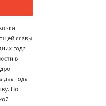
вочки
яющей славы
дних года
ности в
дро-
з два года
кву. Но
кой