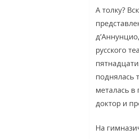
А толку? Вс
представле
д’Аннунцио
русского те
пятнадцати
поднялась 
металась в 
доктор и пр
На гимнази