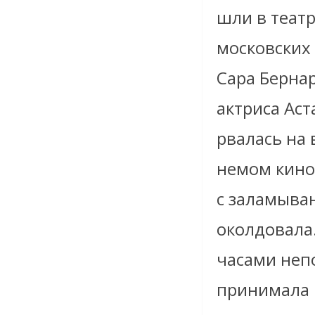
шли в театр
московских 
Сара Берна
актриса Аст
рвалась на 
немом кино
с заламыван
околдовала
часами неп
принимала 