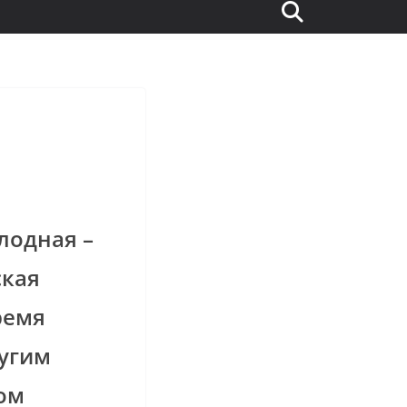
олодная –
ская
ремя
ругим
лом