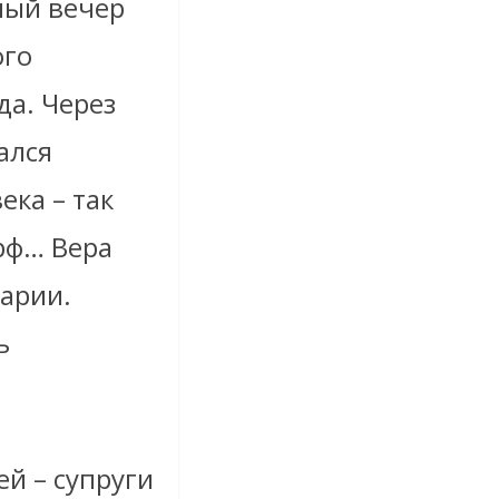
ный вечер
ого
да. Через
ался
ка – так
рф… Вера
варии.
ь
ей – супруги