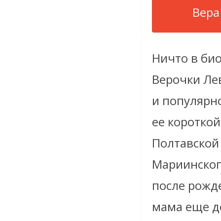
Вера
Ничто в би
Верочки Ле
и популярно
ее короткой
Полтавской
Мариинског
после рожд
мама еще д