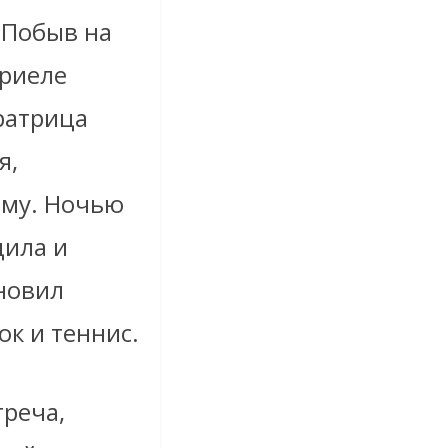
 Побыв на
бриеле
ратрица
я,
ему. Ночью
дила и
ановил
ок и теннис.
реча,