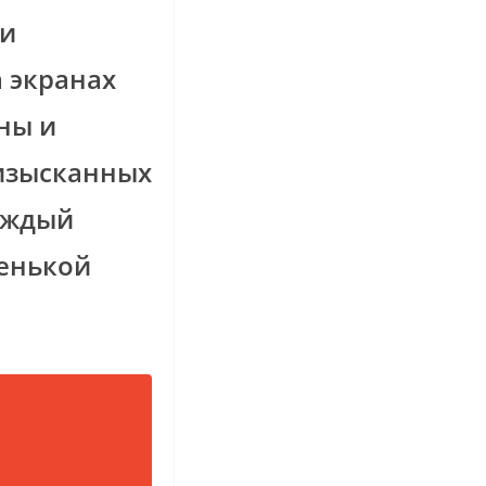
 и
а экранах
ны и
 изысканных
аждый
ренькой