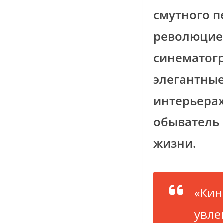
смутного 
революцией
синематог
элегантные
интерьерах
обыватель 
жизни.
«Кин
увле