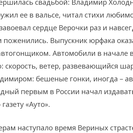
вершилась свадьбой: Владимир Холод
ужил ее в вальсе, читал стихи любим
завоевал сердце Верочки раз и навсег
и поженились. Выпускник юрфака оказ
автогонщиком. Автомобили в начале ве
: скорость, ветер, развевающийся ша
адимиром: бешеные гонки, иногда – а
одный первым в России начал издават
газету «Ауто».
ерам наступало время Вериных страст