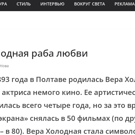
УРА
СТИЛЬ
ИНТЕРВЬЮ
ВОКРУГ СВЕТА
РЕКЛАМА
лодная раба любви
 Нова
1893 года в Полтаве родилась Вера Х
 актриса немого кино. Ее артистиче
илась всего четыре года, но за это в
экрана» снялась в 50 фильмах
(по д
– в 80). Вера Холодная стала симво