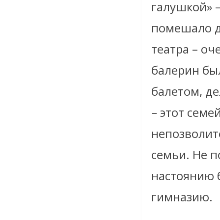
галушкой» –
помешало д
театра – оч
балерин бы
балетом, д
– этот семе
непозволит
семьи. Не п
настоянию 
гимназию.