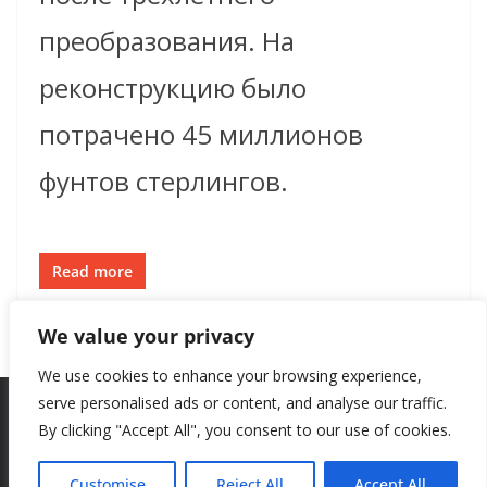
преобразования. На
реконструкцию было
потрачено 45 миллионов
фунтов стерлингов.
Read more
We value your privacy
We use cookies to enhance your browsing experience,
serve personalised ads or content, and analyse our traffic.
By clicking "Accept All", you consent to our use of cookies.
Copyright © 2026
New Style
. All rights reserved.
Theme:
ColorMag
by ThemeGrill. Powered by
WordPress
.
Customise
Reject All
Accept All