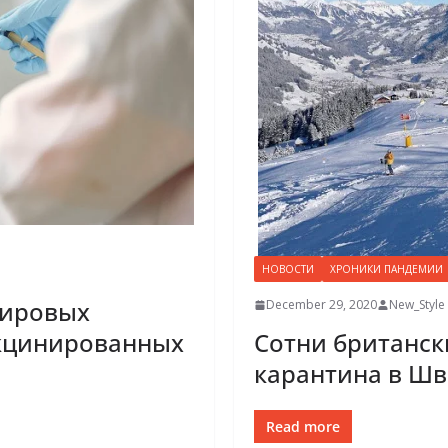
НОВОСТИ
ХРОНИКИ ПАНДЕМИИ
мировых
December 29, 2020
New_Style
Сотни британск
акцинированных
карантина в Ш
Read more