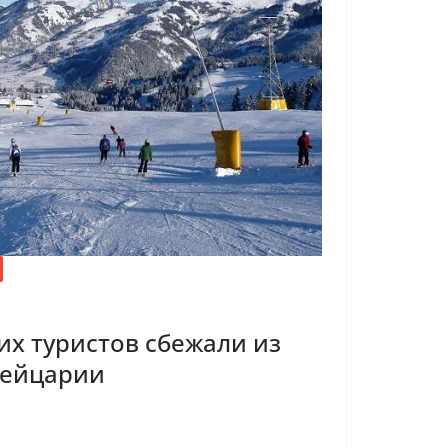
их туристов сбежали из
вейцарии