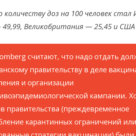
 количеству доз на 100 человек стал
— 49,99, Великобритания — 25,45 и США 
oomberg считают, что надо отдать до
анскому правительству в деле вакци
ления и организации
ивоэпидемиологической кампании. Хо
в правительства (преждевременное
бление карантинных ограничений ил
ованные стратегии вакцинации) были