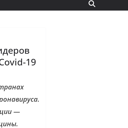
идеров
Covid-19
странах
ронавируса.
ации —
цины.