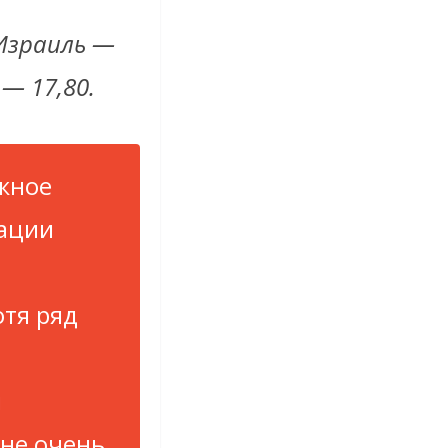
 Израиль —
— 17,80.
лжное
нации
тя ряд
и
 не очень