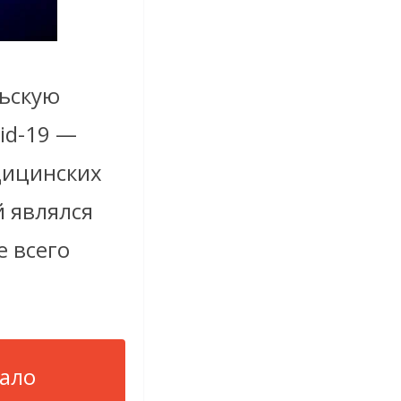
льскую
id-19 —
дицинских
й являлся
е всего
вало