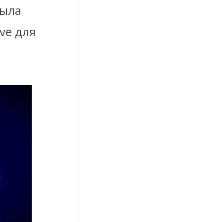
была
ve для