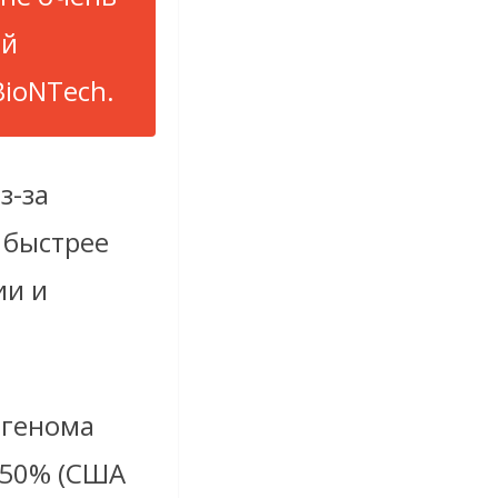
ой
BioNTech.
з-за
 быстрее
ии и
 генома
 50% (США