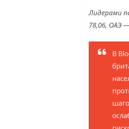
Лидерами по
78,06, ОАЭ 
В Bl
брит
насе
прот
шаго
осла
риск