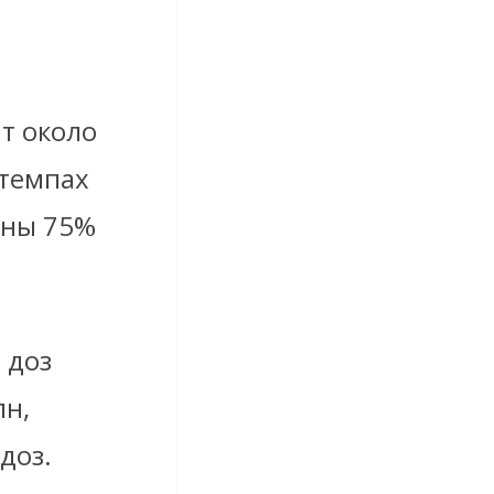
т около
 темпах
ины 75%
 доз
лн,
доз.