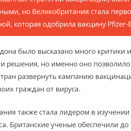
ными, но Великобритания стала перв
ной, которая одобрила вакцину Pfizer-
дона было высказано много критики и
и решения, но именно оно позволило
стран развернуть кампанию вакцинац
оих граждан от вируса.
ания также стала лидером в изучении
са. Британские ученые обеспечили до