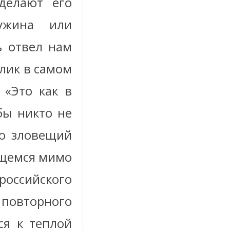
делают его
ужина или
ь отвел нам
олик в самом
 «Это как в
бы никто не
ко зловещий
ющемся мимо
 российского
повторного
ся к теплой