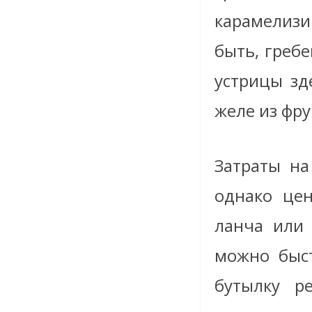
карамелизир
быть, греб
устрицы зд
желе из фру
Затраты на
однако це
ланча или 
можно быст
бутылку р