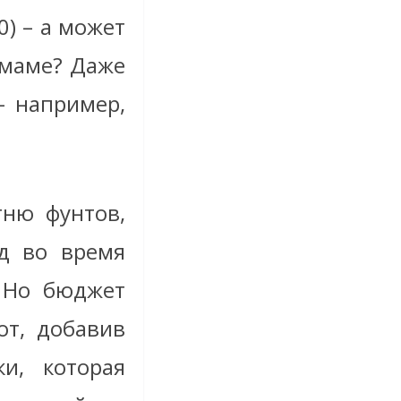
0) – а может
амаме? Даже
– например,
тню фунтов,
д во время
 Но бюджет
от, добавив
и, которая