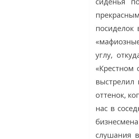
сиденья п
прекрасн
посиделок 
«мафиозные 
углу, отку
«Крестном 
выстрелил 
оттенок, к
нас в сосед
бизнесмен
слушания в