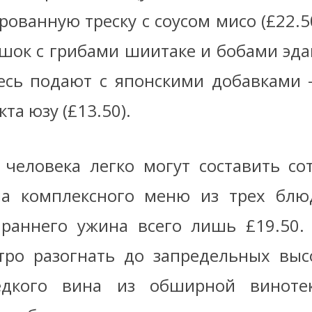
ованную треску с соусом мисо (£22.5
ешок с грибами шиитаке и бобами эд
есь подают с японскими добавками 
кта юзу (£13.50).
 человека легко могут составить со
на комплексного меню из трех блю
раннего ужина всего лишь £19.50.
ро разогнать до запредельных выс
едкого вина из обширной винотек