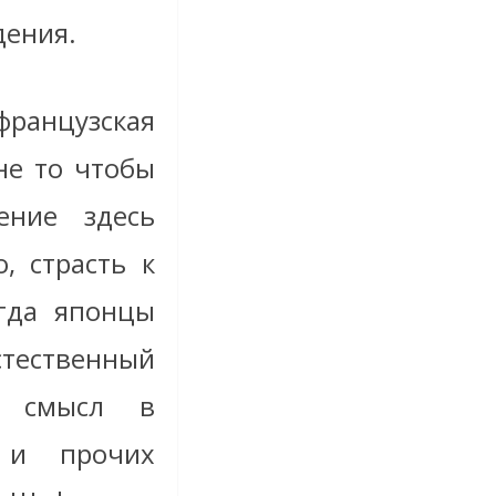
дения.
ранцузская
не то чтобы
ение здесь
, страсть к
огда японцы
стественный
й смысл в
х и прочих