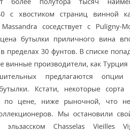
ет более полутора тысяч наим
40 с хвостиком страниц винной ка
 Massandra соседствует с Puligny-Mo
 цена бутылки приличного вина вп
 в пределах 30 фунтов. В списке попа
ие винные производители, как Турция 
ительных предлагаются опции 
бутылки. Кстати, некоторые сорта
и по цене, ниже рыночной, что н
оллекционеров. Мы остановили сво
 эльзасском Chasselas Vieilles Vi