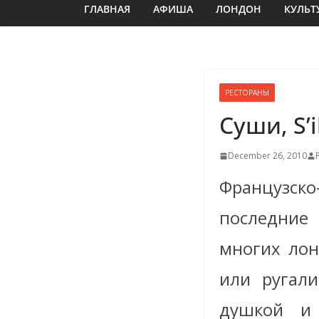
ГЛАВНАЯ
АФИША
ЛОНДОН
КУЛЬТ
РЕСТОРАНЫ
Суши, S’i
December 26, 2010
Французско
последние
многих лон
или ругали
душкой и 