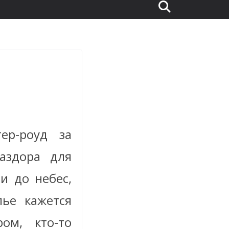
ер-роуд за
аздора для
и до небес,
лье кажется
ом, кто-то