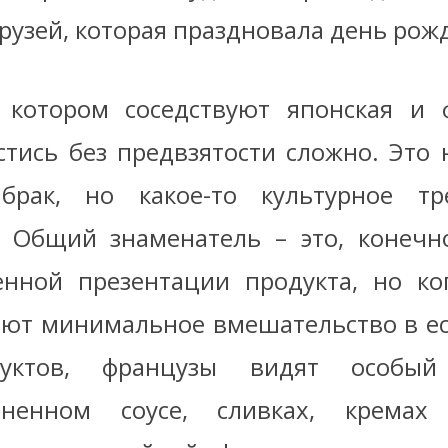
рузей, которая праздновала день рож
котором соседствуют японская и ф
естись без предвзятости сложно. Это 
брак, но какое-то культурное тр
 Общий знаменатель – это, конечно
енной презентации продукта, но к
ют минимальное вмешательство в е
дуктов, французы видят особы
иненном соусе, сливках, крема