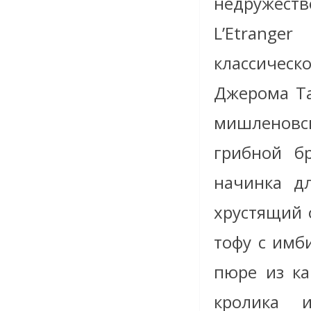
недружест
L’Etrang
классическ
Джерома Та
мишленовск
грибной б
начинка дл
хрустящий 
тофу с имби
пюре из ка
кролика 