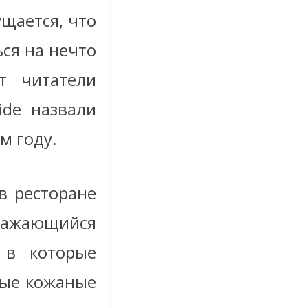
ущается, что
ся на нечто
т читатели
ide назвали
м году.
в ресторане
тражающийся
 в которые
ные кожаные