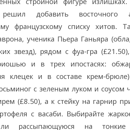
венных стройной фигуре излишках.
er решил добавить восточного 
ому французскому списку хитов. Т
врона, ученика Пьера Ганьяра (обла
их звезд), рядом с фуа-гра (£21.50),
риошью и в трех ипостасях: обжар
я клецек и в составе крем-брюле)
осьминог с зеленым луком и соусом чи
рем (£8.50), а к стейку на гарнир п
ртофеля с васаби. Выбирайте жарко
или рассыпающуюся на тонкие 