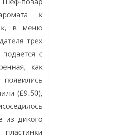
 Шеф-повар
аромата к
ак, в меню
дателя трех
 подается с
енная, как
 появились
ли (£9.50),
рисоседилось
е из дикого
пластинки