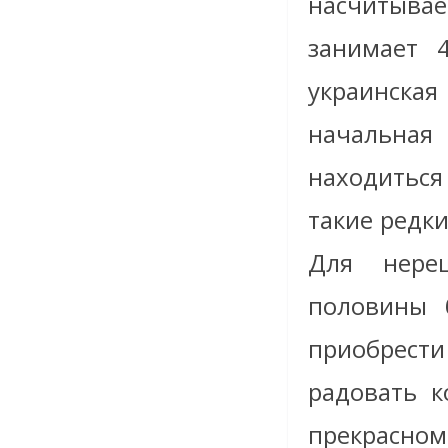
насчитыва
занимает 
украинская
начальная
находиться
такие редк
Для нереш
половины 
приобрест
радовать к
прекрасном