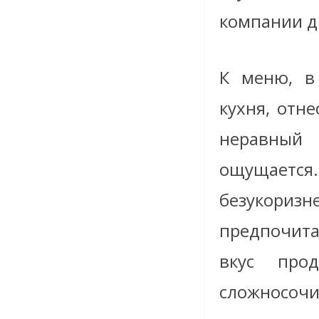
компании д
К меню, в 
кухня, отн
неравный 
ощущается.
безукоризн
предпочита
вкус про
сложносоч