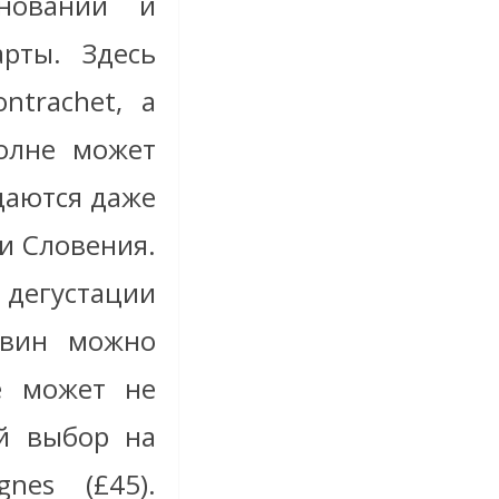
енований и
рты. Здесь
ntrachet, а
олне может
даются даже
и Словения.
дегустации
 вин можно
е может не
й выбор на
gnes (£45).