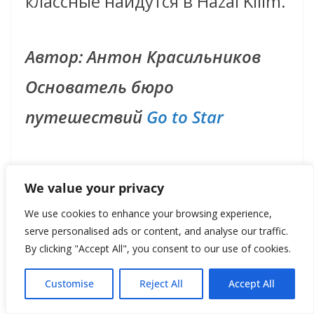
классные найдутся в Hazal Kilim.
Автор: Антон Красильников
Основатель бюро
путешествий
Go to Star
We value your privacy
We use cookies to enhance your browsing experience,
F
W
C
Vi
T
serve personalised ads or content, and analyse our traffic.
ac
h
o
b
el
By clicking "Accept All", you consent to our use of cookies.
e
at
p
er
e
Customise
Reject All
Accept All
b
s
y
gr
Фейковые новости полезны