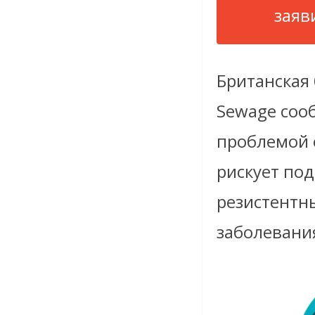
заяв
Британская 
Sewage сооб
проблемой 
рискует по
резистентн
заболевани