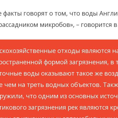
 факты говорят о том, что воды Англ
рассадником микробов», – говорится в
скохозяйственные отходы являются н
ространенной формой загрязнения, в 
сточные воды оказывают такое же воз
е чем на треть водных объектов. Такж
ружили, что одним из основных исто
тикового загрязнения рек являются 