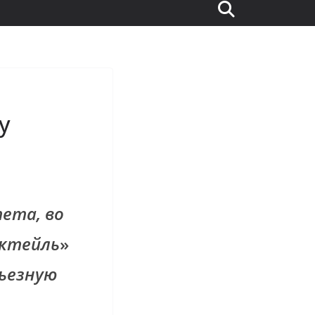
у
ета, во
октейль
»
ьезную