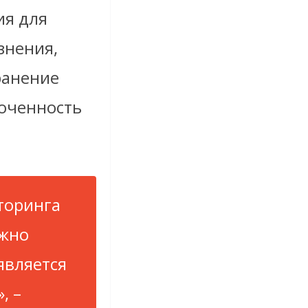
ия для
знения,
ранение
боченность
торинга
ожно
является
, –