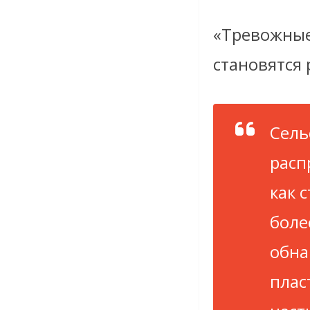
«Тревожные
становятся 
Сель
расп
как 
боле
обна
плас