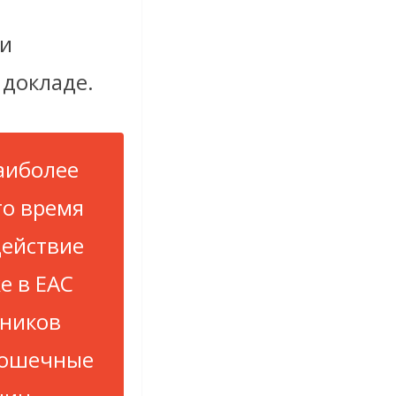
ии
 докладе.
аиболее
то время
действие
е в EAC
чников
крошечные