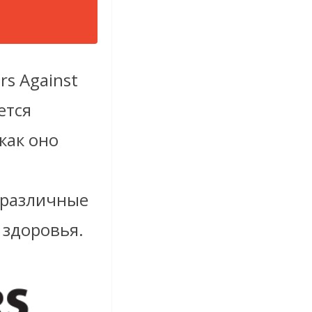
s Against
ется
как оно
 различные
 здоровья.