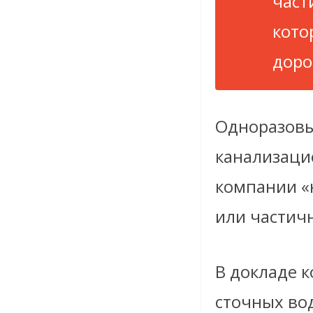
част
кото
доро
Одноразовы
канализаци
компании «
или частич
В докладе к
сточных во