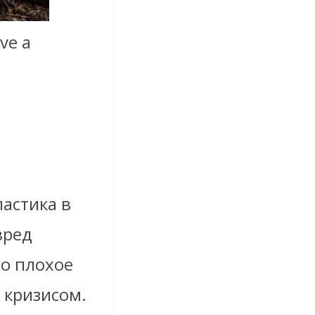
ve a
астика в
вред
то плохое
 кризисом.