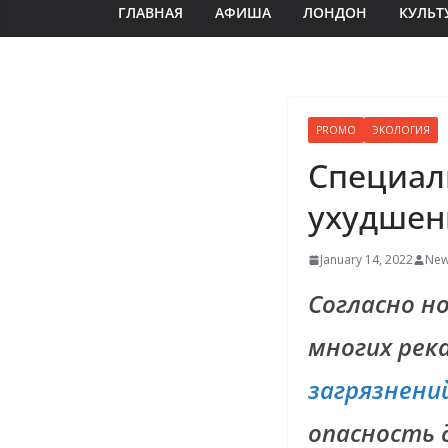
ГЛАВНАЯ
АФИША
ЛОНДОН
КУЛЬТ
PROMO
ЭКОЛОГИЯ
Специал
ухудшен
January 14, 2022
New
Согласно н
многих рек
загрязнени
опасность 