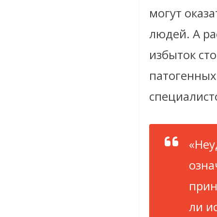
могут оказа
людей. А ра
избыток ст
патогенных
специалист
«Неу
озна
прин
ли и