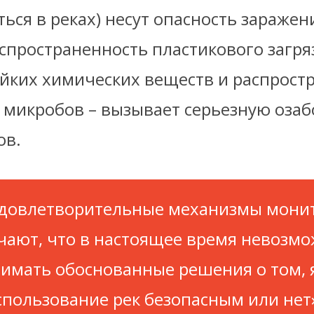
ться в реках) несут опасность заражен
спространенность пластикового загря
ойких химических веществ и распрост
 микробов – вызывает серьезную оза
ов.
довлетворительные механизмы мони
чают, что в настоящее время невозм
имать обоснованные решения о том, 
спользование рек безопасным или нет»