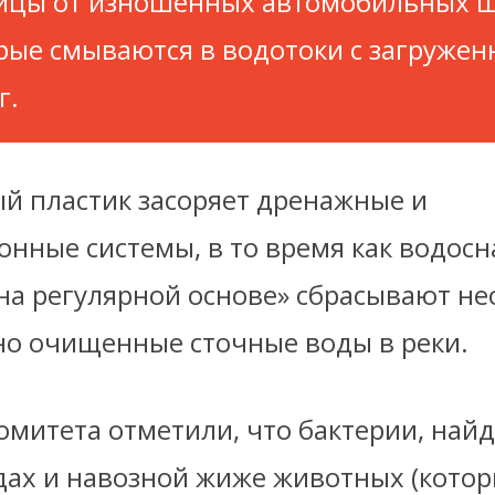
ицы от изношенных автомобильных ш
рые смываются в водотоки с загруже
г.
й пластик засоряет дренажные и
онные системы, в то время как водо
на регулярной основе» сбрасывают 
но очищенные сточные воды в реки.
омитета отметили, что бактерии, най
дах и навозной жиже животных (котор