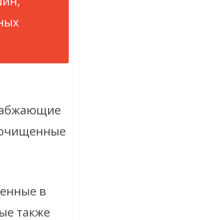
ин,
нных
снабжающие
неочищенные
денные в
ые также