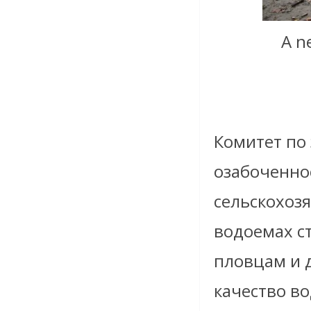
A n
Комитет по 
озабоченно
сельскохоз
водоемах ст
пловцам и 
качество во