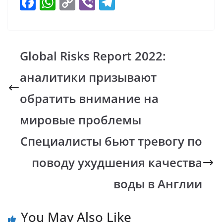
F
W
C
Vi
T
ac
h
o
b
el
e
at
p
er
e
b
s
y
gr
Global Risks Report 2022:
o
A
Li
a
аналитики призывают
o
p
n
m
k
p
k
обратить внимание на
мировые проблемы
Специалисты бьют тревогу по
поводу ухудшения качества
воды в Англии
You May Also Like