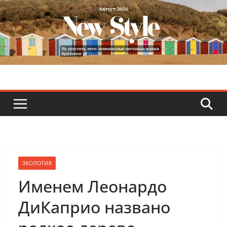
Skip
to
content
ЭКОЛОГИЯ
Именем Леонардо
ДиКаприо названо