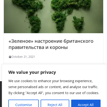
«Зеленое» настроение британского
правительства и короны
October 21, 2021
We value your privacy
We use cookies to enhance your browsing experience,
serve personalised ads or content, and analyse our traffic.
By clicking "Accept All", you consent to our use of cookies.
Copyright © 2026
New Style
. All rights reserved.
Theme:
ColorMag
by ThemeGrill. Powered by
WordPress
.
Customise
Reject All
Accept All