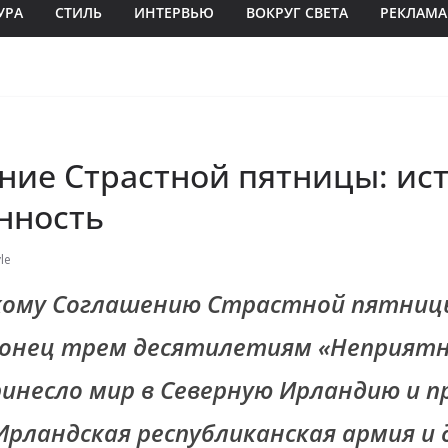
УРА
СТИЛЬ
ИНТЕРВЬЮ
ВОКРУГ СВЕТА
РЕКЛАМА
ние Страстной пятницы: ис
нность
le
кому Соглашению Страстной пятниц
онец трем десятилетиям «Неприятн
принесло мир в Северную Ирландию и п
Ирландская республиканская армия и 