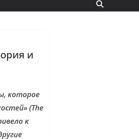
тория и
ы, которое
остей» (The
ривело к
другие