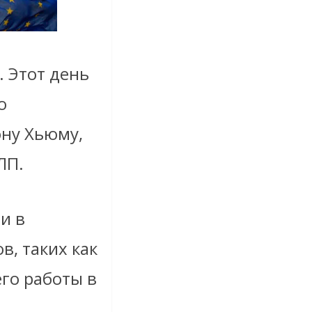
. Этот день
ю
ну Хьюму,
ЛП.
и в
, таких как
его работы в