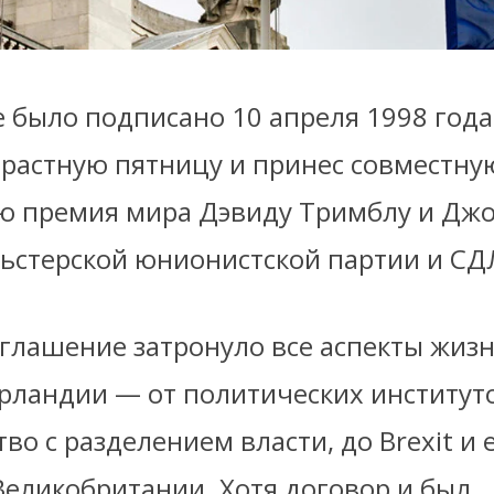
 было подписано 10 апреля 1998 года
трастную пятницу и принес совместну
ю премия мира Дэвиду Тримблу и Джо
ьстерской юнионистской партии и СД
оглашение затронуло все аспекты жизн
рландии — от политических институтов
во с разделением власти, до Brexit и 
Великобритании. Хотя договор и был