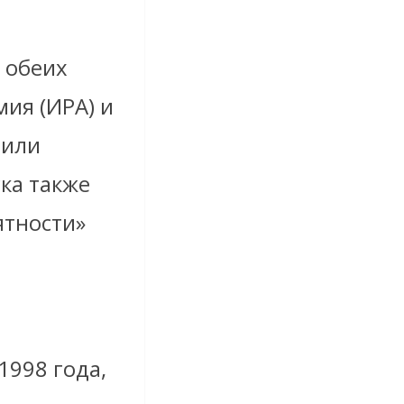
 обеих
мия (ИРА) и
дили
ка также
ятности»
1998 года,