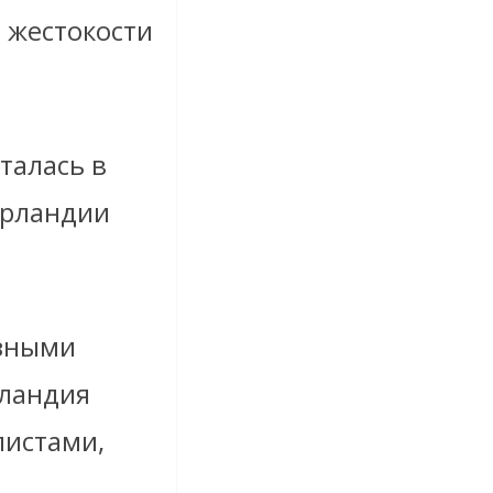
ы жестокости
талась в
Ирландии
юзными
рландия
листами,