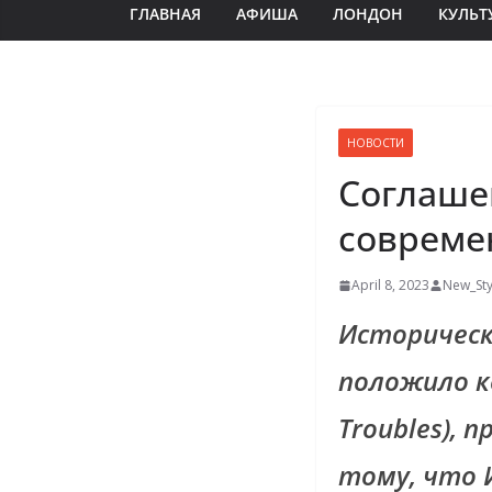
ГЛАВНАЯ
АФИША
ЛОНДОН
КУЛЬТ
НОВОСТИ
Соглаше
совреме
April 8, 2023
New_Sty
Историчес
положило к
Troubles), 
тому, что 