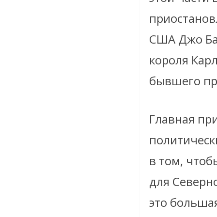
приостанов
США Джо Ба
короля Кар
бывшего пр
Главная пр
политически
в том, что
для Северно
это большая