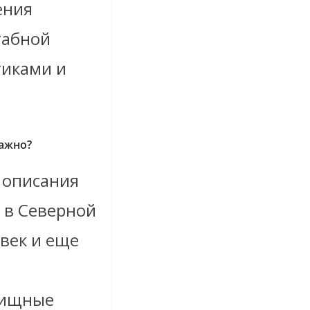
ения
табной
тиками и
важно?
 описания
 в Северной
век и еще
вищные