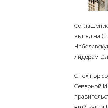
Соглашение
выпал на С
Нобелевску
лидерам Ол
С тех пор с
Северной И
правительст
этой части 