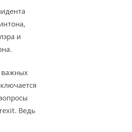
зидента
интона,
лэра и
рна.
х важных
аключается
 вопросы
exit. Ведь