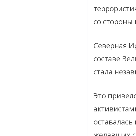
террористич
со стороны
Северная Ир
составе Ве
стала неза
Это привел
активистам
оставалась 
желавших с