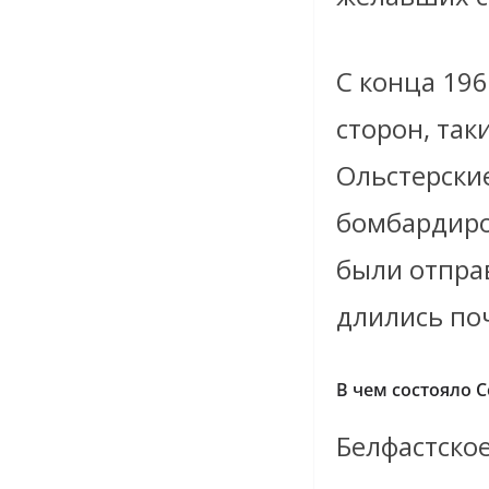
С конца 19
сторон, так
Ольстерски
бомбардиро
были отпра
длились поч
В чем состояло 
Белфастское