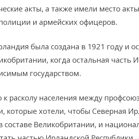
еские акты, а также имели место акт
 полиции и армейских офицеров.
ландия была создана в 1921 году и ос
ликобритании, когда остальная часть 
висимым государством.
о к расколу населения между профсо
и, которые хотели, чтобы Северная И
в составе Великобритании, и национа
тать частью Ирландской Республики.