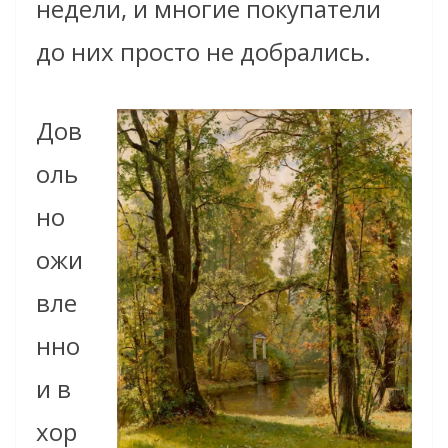
недели, и многие покупатели
до них просто не добрались.
Дов
оль
но
ожи
вле
нно
и в
хор