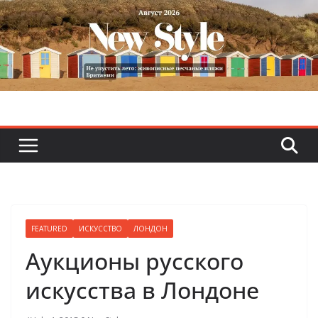
Skip
to
content
FEATURED
ИСКУССТВО
ЛОНДОН
Аукционы русского
искусства в Лондоне