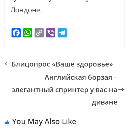
Лондоне.
F
W
C
Vi
T
ac
h
o
b
el
e
at
p
er
e
b
s
y
gr
Блицопрос «Ваше здоровье»
o
A
Li
a
Английская борзая –
o
p
n
m
k
p
k
элегантный спринтер у вас на
диване
You May Also Like