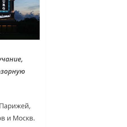
учание,
юзорную
 Парижей,
в и Москв.