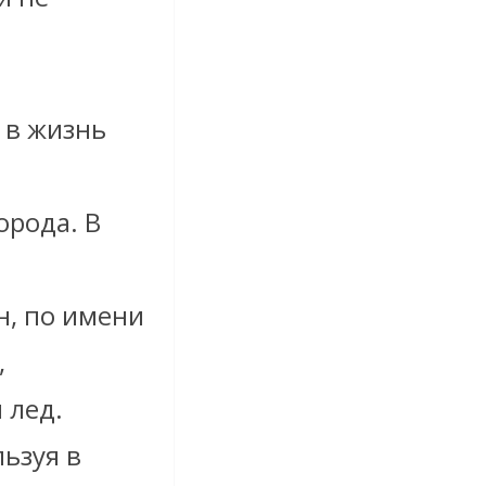
 в жизнь
орода. В
, по имени
,
 лед.
ьзуя в