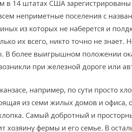
м в 14 штатах США зарегистрирован
овсем неприметные поселения с назва
в иных из которых не наберется и по
лько их всего, никто точно не знает. Н
. В более выигрышном положении ока
 возникли при железной дороге или ав
канзасе, например, по сути просто хл
оящая из семи жилых домов и офиса, о
 хлопка. Самый добротный и просторн
т хозяину фермы и его семье. В оста