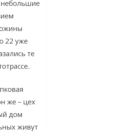
ы небольшие
нием
лдюжины
о 22 уже
зались те
тотрассе.
опковая
н же – цех
ый дом
льных живут