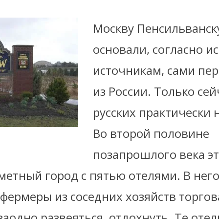
Москву Пенсильванс
основали, согласно и
источникам, сами пе
из России. Только сей
русских практически н
Во второй половине
позапрошлого века э
метный город с пятью отелями. В нег
 фермеры из соседних хозяйств торгов
заодно развеяться, отдохнуть. Те отел