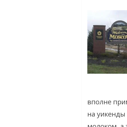
вполне при
на уикенды
молоком, а 