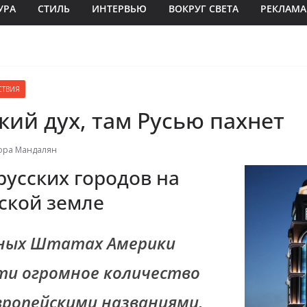
УРА
СТИЛЬ
ИНТЕРВЬЮ
ВОКРУГ СВЕТА
РЕКЛАМА
СТВИЯ
кий дух, там Русью пахнет
ора Мандалян
русских городов на
ской земле
нных Штатах Америки
и огромное количество
европейскими названиями,