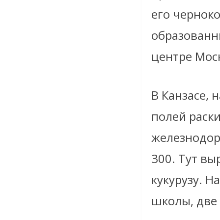
его черноко
образованны
центре Мос
В Канзасе, 
полей раски
железнодор
300. Тут в
кукурузу. Н
школы, две 