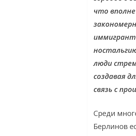
что вполне
закономерн
иммигрант
ностальгию
люди стрем
создавая д
связь с пр
Среди мног
Берлинов ес