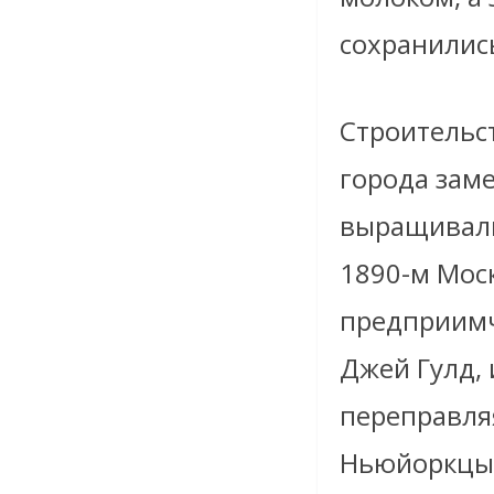
сохранилис
Строительс
города зам
выращивали
1890-м Мос
предприимч
Джей Гулд,
переправля
Ньюйоркцы 