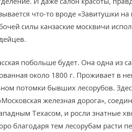
деление. И даже салон красоты, правда
азывается что-то вроде «Завитушки на
абочей силы канзаские москвичи испо
дейцев.
асска
я побольше будет. Она одна из с
ованная около 1800 г. Проживает в не
овном потомки бывших лесорубов. Зде
«Московская железная дорога», соед
ападным Техасом, и росли знатные хв
оро благодаря тем лесорубам расти пе