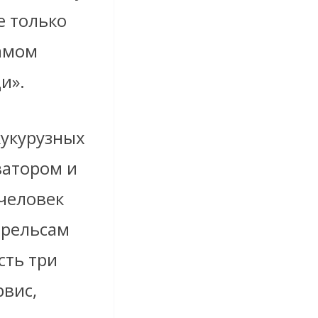
е только
самом
и».
кукурузных
ватором и
человек
 рельсам
сть три
рвис,