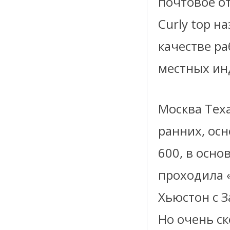
почтовое от
Curly top н
качестве р
местных ин
Москва Тех
ранних, осн
600, в осн
проходила 
Хьюстон с З
Но очень ск