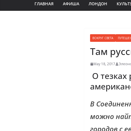
ГЛАВНАЯ
АФИША
ЛОНДОН
КУЛЬТ
ВОКРУГ СВЕТА
ПУТЕШЕ
Там русс
May 18, 2017
Элеон
О тезках 
американ
В Соедине
можно найт
городов с 