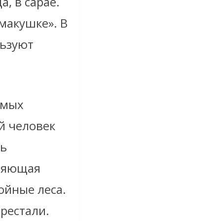
, в сарае.
 макушке». В
льзуют
амых
й человек
сь
иняющая
ойные леса.
рестали.