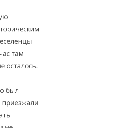
кую
сторическим
реселенцы
час там
е осталось.
то был
о приезжали
ать
и не