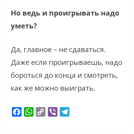
Но ведь и проигрывать надо
уметь?
Да, главное – не сдаваться.
Даже если проигрываешь, надо
бороться до конца и смотреть,
как же можно выиграть.
F
W
C
Vi
T
ac
h
o
b
el
e
at
p
er
e