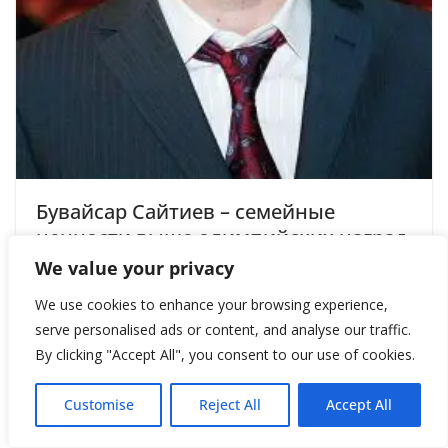
Бувайсар Сайтиев – семейные
ценности выше олимпийских наград
We value your privacy
June 19, 2012
We use cookies to enhance your browsing experience,
serve personalised ads or content, and analyse our traffic.
By clicking "Accept All", you consent to our use of cookies.
Customise
Reject All
Accept All