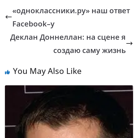
b
s
y
gr
«одноклассники.ру» наш ответ
o
A
Li
a
Facebook–у
o
p
n
m
k
p
k
Деклан Доннеллан: на сцене я
создаю саму жизнь
You May Also Like