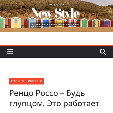
Skip
to
content
FEATURED
ИНТЕРВЬЮ
Ренцо Россо – Будь
глупцом. Это работает