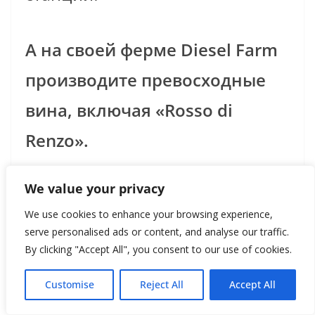
А на cвоей ферме Diesel Farm
производите превосходные
вина, включая «Rosso di
Renzo».
Речь идет о вине высокого
We value your privacy
качества. А еще мы
We use cookies to enhance your browsing experience,
производим великолепное
serve personalised ads or content, and analyse our traffic.
By clicking "Accept All", you consent to our use of cookies.
оливковое масло. В этом году
Customise
Reject All
Accept All
через свою семейную