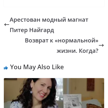
ac
h
o
b
el
e
at
p
er
e
b
s
y
gr
Арестован модный магнат
o
A
Li
a
Питер Найгард
o
p
n
m
k
p
k
Возврат к «нормальной»
жизни. Когда?
You May Also Like