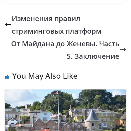
e
at
p
er
e
b
s
y
gr
Изменения правил
o
A
Li
a
стриминговых платформ
o
p
n
m
k
p
k
От Майдана до Женевы. Часть
5. Заключение
You May Also Like