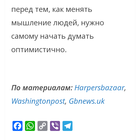
перед тем, как менять
мышление людей, нужно
самому начать думать
оптимистично.
По материалам:
Harpersbazaar
,
Washingtonpost
,
Gbnews.uk
F
W
C
Vi
T
ac
h
o
b
el