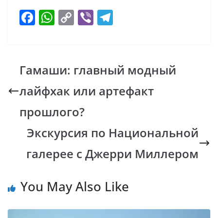
F
W
C
Vi
T
ac
h
o
b
el
e
at
p
er
e
b
s
y
gr
Гамаши: главный модный
o
A
Li
a
лайфхак или артефакт
o
p
n
m
k
p
k
прошлого?
Экскурсия по Национальной
галерее с Джерри Миллером
You May Also Like