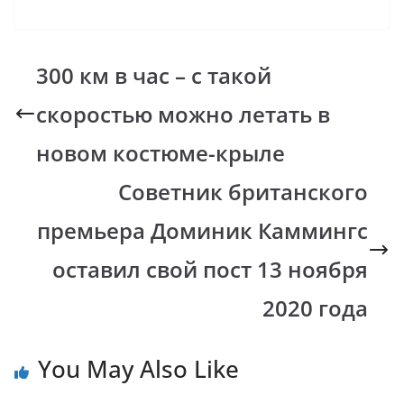
ac
h
o
b
el
e
at
p
er
e
b
s
y
gr
300 км в час – с такой
o
A
Li
a
скоростью можно летать в
o
p
n
m
k
p
k
новом костюме-крыле
Советник британского
премьера Доминик Каммингс
оставил свой пост 13 ноября
2020 года
You May Also Like