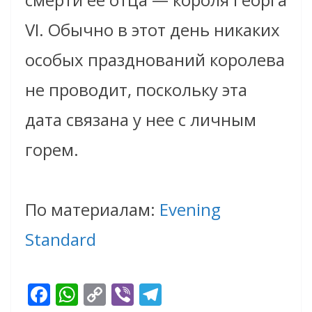
VI. Обычно в этот день никаких
особых празднований королева
не проводит, поскольку эта
дата связана у нее с личным
горем.
По материалам:
Evening
Standard
F
W
C
Vi
T