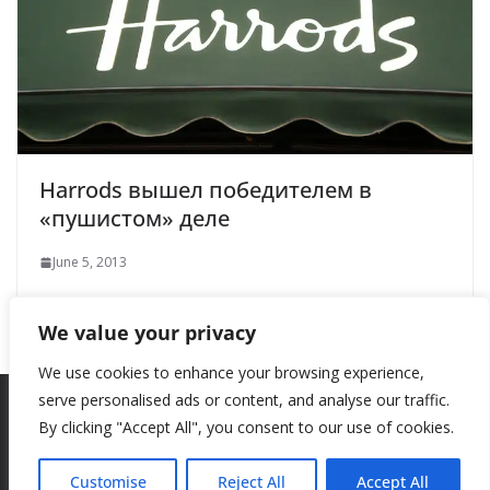
Harrods вышел победителем в
«пушистом» деле
June 5, 2013
We value your privacy
We use cookies to enhance your browsing experience,
serve personalised ads or content, and analyse our traffic.
By clicking "Accept All", you consent to our use of cookies.
Copyright © 2026
New Style
. All rights reserved.
Theme:
ColorMag
by ThemeGrill. Powered by
WordPress
.
Customise
Reject All
Accept All