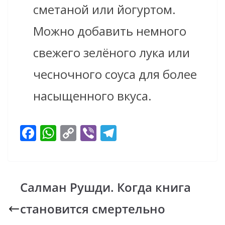
сметаной или йогуртом.
Можно добавить немного
свежего зелёного лука или
чесночного соуса для более
насыщенного вкуса.
F
W
C
Vi
T
ac
h
o
b
el
e
at
p
er
e
b
s
y
gr
Салман Рушди. Когда книга
o
A
Li
a
становится смертельно
o
p
n
m