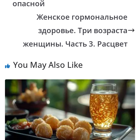
k
p
k
опасной
Женское гормональное
здоровье. Три возраста
женщины. Часть 3. Расцвет
You May Also Like