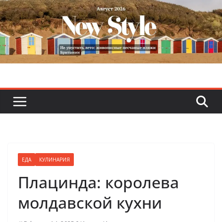
Skip
to
content
ЕДА
КУЛИНАРИЯ
Плацинда: королева
молдавской кухни